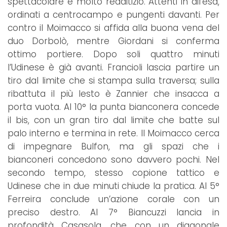
spettacolare e molto redditizio. Attenti in difesa,
ordinati a centrocampo e pungenti davanti. Per
contro il Moimacco si affida alla buona vena del
duo Dorbolò, mentre Giordani si conferma
ottimo portiere. Dopo soli quattro minuti
l’Udinese è già avanti. Francioli lascia partire un
tiro dal limite che si stampa sulla traversa; sulla
ribattuta il più lesto è Zannier che insacca a
porta vuota. Al 10° la punta bianconera concede
il bis, con un gran tiro dal limite che batte sul
palo interno e termina in rete. Il Moimacco cerca
di impegnare Bulfon, ma gli spazi che i
bianconeri concedono sono davvero pochi. Nel
secondo tempo, stesso copione tattico e
Udinese che in due minuti chiude la pratica. Al 5°
Ferreira conclude un’azione corale con un
preciso destro. Al 7° Biancuzzi lancia in
profondità Casasola, che con un diagonale