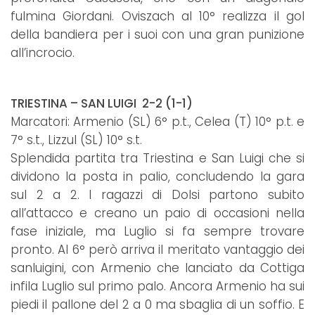
fulmina Giordani. Oviszach al 10° realizza il gol
della bandiera per i suoi con una gran punizione
all’incrocio.
TRIESTINA – SAN LUIGI 2-2 (1-1)
Marcatori: Armenio (SL) 6° p.t., Celea (T) 10° p.t. e
7° s.t., Lizzul (SL) 10° s.t.
Splendida partita tra Triestina e San Luigi che si
dividono la posta in palio, concludendo la gara
sul 2 a 2. I ragazzi di Dolsi partono subito
all’attacco e creano un paio di occasioni nella
fase iniziale, ma Luglio si fa sempre trovare
pronto. Al 6° però arriva il meritato vantaggio dei
sanluigini, con Armenio che lanciato da Cottiga
infila Luglio sul primo palo. Ancora Armenio ha sui
piedi il pallone del 2 a 0 ma sbaglia di un soffio. E