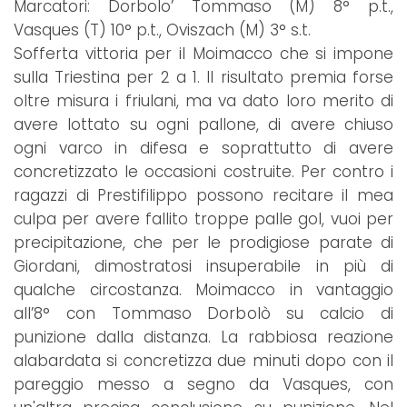
Marcatori: Dorbolo’ Tommaso (M) 8° p.t.,
Vasques (T) 10° p.t., Oviszach (M) 3° s.t.
Sofferta vittoria per il Moimacco che si impone
sulla Triestina per 2 a 1. Il risultato premia forse
oltre misura i friulani, ma va dato loro merito di
avere lottato su ogni pallone, di avere chiuso
ogni varco in difesa e soprattutto di avere
concretizzato le occasioni costruite. Per contro i
ragazzi di Prestifilippo possono recitare il mea
culpa per avere fallito troppe palle gol, vuoi per
precipitazione, che per le prodigiose parate di
Giordani, dimostratosi insuperabile in più di
qualche circostanza. Moimacco in vantaggio
all’8° con Tommaso Dorbolò su calcio di
punizione dalla distanza. La rabbiosa reazione
alabardata si concretizza due minuti dopo con il
pareggio messo a segno da Vasques, con