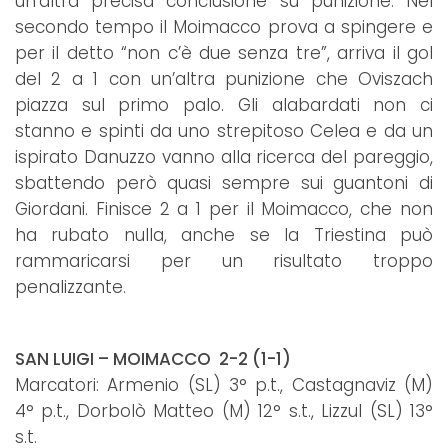
un'altra precisa conclusione su punizione. Nel
secondo tempo il Moimacco prova a spingere e
per il detto “non c’è due senza tre”, arriva il gol
del 2 a 1 con un’altra punizione che Oviszach
piazza sul primo palo. Gli alabardati non ci
stanno e spinti da uno strepitoso Celea e da un
ispirato Danuzzo vanno alla ricerca del pareggio,
sbattendo però quasi sempre sui guantoni di
Giordani. Finisce 2 a 1 per il Moimacco, che non
ha rubato nulla, anche se la Triestina può
rammaricarsi per un risultato troppo
penalizzante.
SAN LUIGI – MOIMACCO 2-2 (1-1)
Marcatori: Armenio (SL) 3° p.t., Castagnaviz (M)
4° p.t., Dorbolò Matteo (M) 12° s.t., Lizzul (SL) 13°
s.t.