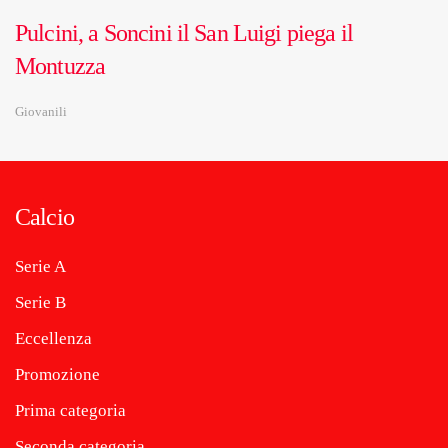
Pulcini, a Soncini il San Luigi piega il
Montuzza
Giovanili
Calcio
Serie A
Serie B
Eccellenza
Promozione
Prima categoria
Seconda categoria