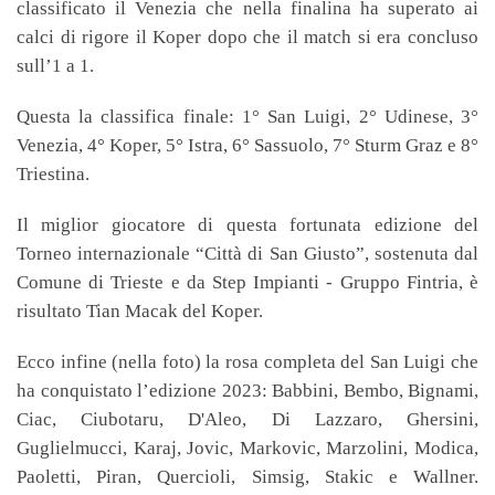
classificato il Venezia che nella finalina ha superato ai
calci di rigore il Koper dopo che il match si era concluso
sull’1 a 1.
Questa la classifica finale: 1° San Luigi, 2° Udinese, 3°
Venezia, 4° Koper, 5° Istra, 6° Sassuolo, 7° Sturm Graz e 8°
Triestina.
Il miglior giocatore di questa fortunata edizione del
Torneo internazionale “Città di San Giusto”, sostenuta dal
Comune di Trieste e da Step Impianti - Gruppo Fintria, è
risultato Tian Macak del Koper.
Ecco infine (nella foto) la rosa completa del San Luigi che
ha conquistato l’edizione 2023: Babbini, Bembo, Bignami,
Ciac, Ciubotaru, D'Aleo, Di Lazzaro, Ghersini,
Guglielmucci, Karaj, Jovic, Markovic, Marzolini, Modica,
Paoletti, Piran, Quercioli, Simsig, Stakic e Wallner.