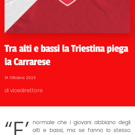
Tra alti e bassi la Triestina piega
la Carrarese
14 Ottobre 2023
di vicedirettore
“E’
normale che i giovani abbiano degli
alti e bassi, ma se fanno lo stesso