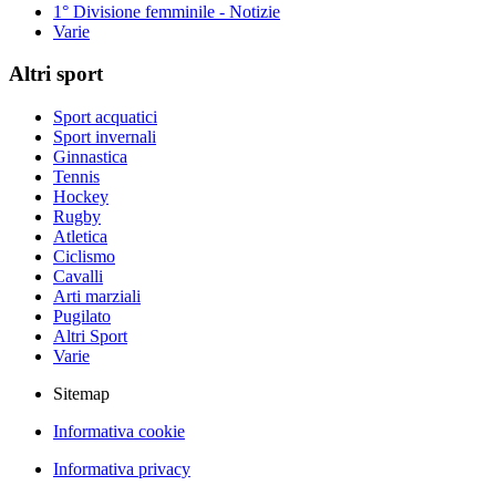
1° Divisione femminile - Notizie
Varie
Altri sport
Sport acquatici
Sport invernali
Ginnastica
Tennis
Hockey
Rugby
Atletica
Ciclismo
Cavalli
Arti marziali
Pugilato
Altri Sport
Varie
Sitemap
Informativa cookie
Informativa privacy