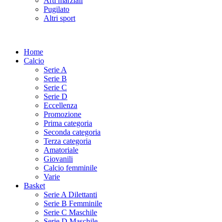
Arti marziali
Pugilato
Altri sport
Home
Calcio
Serie A
Serie B
Serie C
Serie D
Eccellenza
Promozione
Prima categoria
Seconda categoria
Terza categoria
Amatoriale
Giovanili
Calcio femminile
Varie
Basket
Serie A Dilettanti
Serie B Femminile
Serie C Maschile
Serie D Maschile