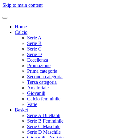
Skip to main content
Home
Calcio
Serie A
Serie B
Serie C
Serie D
Eccellenza
Promozione
Prima categoria
Seconda categoria
Terza categoria
Amatoriale
Giovanili
Calcio femminile
Varie
Basket
Serie A Dilettanti
Serie B Femminile
Serie C Maschile
Serie D Maschile
Giovanili - Notizie