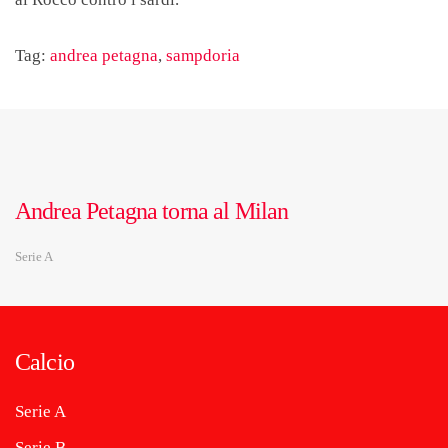
Tag:
andrea petagna
,
sampdoria
Andrea Petagna torna al Milan
Serie A
Calcio
Serie A
Serie B