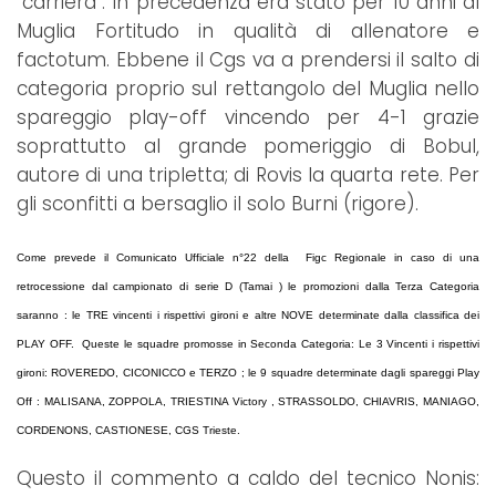
"carriera". In precedenza era stato per 10 anni al
Muglia Fortitudo in qualità di allenatore e
factotum. Ebbene il Cgs va a prendersi il salto di
categoria proprio sul rettangolo del Muglia nello
spareggio play-off vincendo per 4-1 grazie
soprattutto al grande pomeriggio di Bobul,
autore di una tripletta; di Rovis la quarta rete. Per
gli sconfitti a bersaglio il solo Burni (rigore).
Come prevede il Comunicato Ufficiale n°22 della Figc Regionale in caso di una
retrocessione dal campionato di serie D (Tamai ) le promozioni dalla Terza Categoria
saranno : le TRE vincenti i rispettivi gironi e altre NOVE determinate dalla classifica dei
PLAY OFF. Queste le squadre promosse in Seconda Categoria: Le 3 Vincenti i rispettivi
gironi: ROVEREDO, CICONICCO e TERZO ; le 9 squadre determinate dagli spareggi Play
Off : MALISANA, ZOPPOLA, TRIESTINA Victory , STRASSOLDO, CHIAVRIS, MANIAGO,
CORDENONS, CASTIONESE, CGS Trieste.
Questo il commento a caldo del tecnico Nonis: