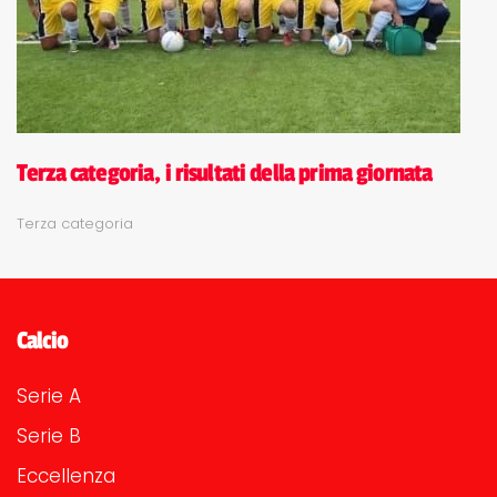
Terza categoria, i risultati della prima giornata
Terza categoria
Calcio
Serie A
Serie B
Eccellenza