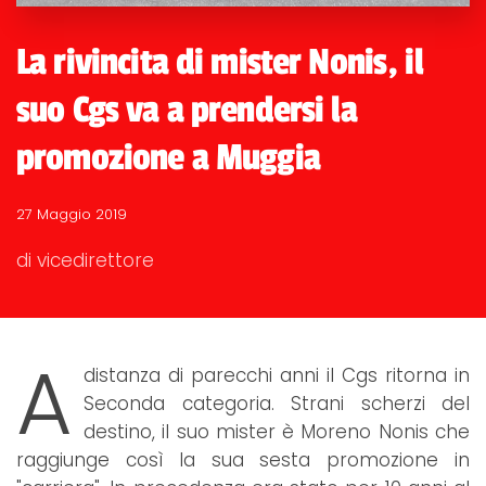
La rivincita di mister Nonis, il
suo Cgs va a prendersi la
promozione a Muggia
27 Maggio 2019
di vicedirettore
A
distanza di parecchi anni il Cgs ritorna in
Seconda categoria. Strani scherzi del
destino, il suo mister è Moreno Nonis che
raggiunge così la sua sesta promozione in