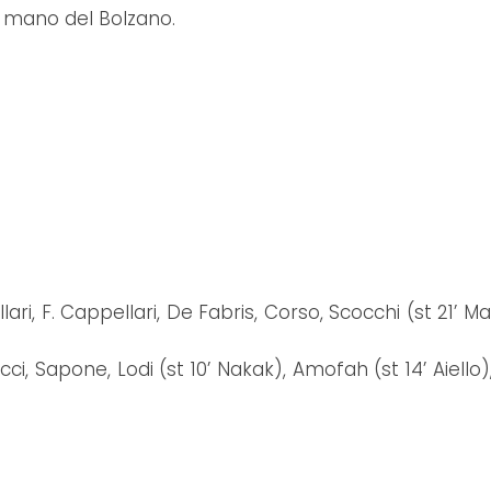
r mano del Bolzano.
i, F. Cappellari, De Fabris, Corso, Scocchi (st 21’ Mar
 Sapone, Lodi (st 10’ Nakak), Amofah (st 14’ Aiello), Ve