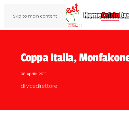
Home
Calcio
Ba
Skip to main content
Coppa Italia, Monfalcone 
08 Aprile 2010
di vicedirettore