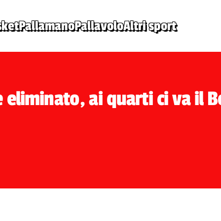
sket
Pallamano
Pallavolo
Altri sport
eliminato, ai quarti ci va il 