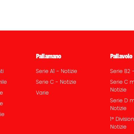
Pallamano
Pallavolo
ti
Serie A1 - Notizie
Serie B2 -
ile
Serie C - Notizie
Serie C m
Notizie
le
Varie
Serie D m
le
Notizie
ie
1° Divisi
Notizie