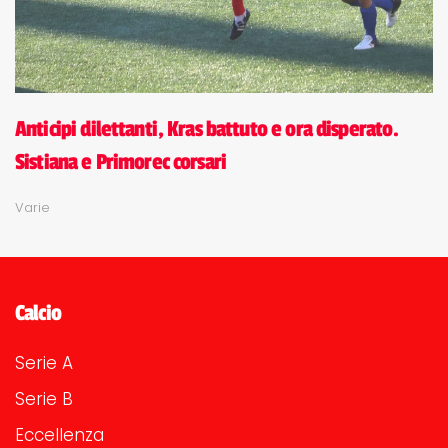
Anticipi dilettanti, Kras battuto e ora disperato.
Sistiana e Primorec corsari
Varie
Calcio
Serie A
Serie B
Eccellenza