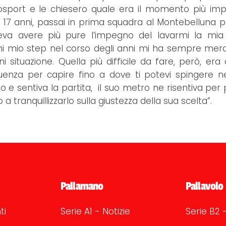
osport e le chiesero quale era il momento più im
 a 17 anni, passai in prima squadra al Montebelluna 
va avere più pure l’impegno del lavarmi la mia 
 mio step nel corso degli anni mi ha sempre merav
tuazione. Quella più difficile da fare, però, era c
enza per capire fino a dove ti potevi spingere nel
so e sentiva la partita, il suo metro ne risentiva per
a tranquillizzarlo sulla giustezza della sua scelta”.
Pallamano
Pallavolo
ti
Serie A1 - Notizie
Serie B2 -