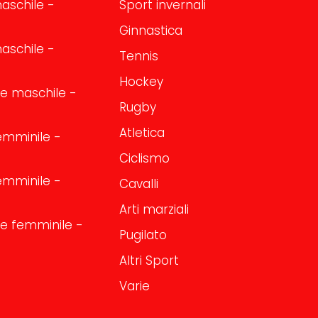
aschile -
Sport invernali
Ginnastica
aschile -
Tennis
Hockey
one maschile -
Rugby
Atletica
emminile -
Ciclismo
emminile -
Cavalli
Arti marziali
one femminile -
Pugilato
Altri Sport
Varie