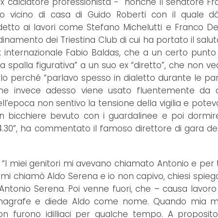
ro ex calciatore professionista - nonché il senatore F
eo vicino di casa di Guido Roberti con il quale d
detto ai lavori come Stefano Michelutti e Franco De
dinamento dei Triestina Club di cui ha portato il salu
x internazionale Fabio Baldas, che a un certo punto
a spalla figurativa” a un suo ex “diretto”, che non v
lo perché “parlavo spesso in dialetto durante le par
che invece adesso viene usato fluentemente da ar
 dell’epoca non sentivo la tensione della vigilia e pot
n bicchiere bevuto con i guardalinee e poi dormir
4.30”, ha commentato il famoso direttore di gara de
 “I miei genitori mi avevano chiamato Antonio e per t
mi chiamò Aldo Serena e io non capivo, chiesi spieg
tonio Serena. Poi venne fuori, che – causa lavoro 
anagrafe e diede Aldo come nome. Quando mia m
non furono idilliaci per qualche tempo. A proposit