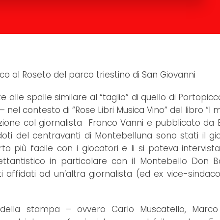
o al Roseto del parco triestino di San Giovanni
 alle spalle similare al “taglio” di quello di Portopic
nel contesto di “Rose Libri Musica Vino” del libro “I m
razione col giornalista Franco Vanni e pubblicato da B
ti del centravanti di Montebelluna sono stati il gio
 più facile con i giocatori e li si poteva intervistar
lettantistico in particolare con il Montebello Don Bo
ti affidati ad un’altra giornalista (ed ex vice-sinda
 della stampa – ovvero Carlo Muscatello, Marco 