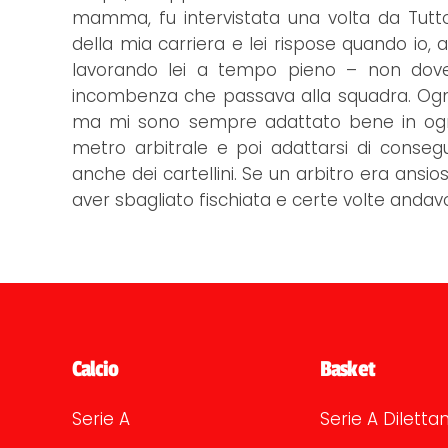
mamma, fu intervistata una volta da Tutt
della mia carriera e lei rispose quando io,
lavorando lei a tempo pieno – non dove
incombenza che passava alla squadra. Ogni
ma mi sono sempre adattato bene in ogni si
metro arbitrale e poi adattarsi di consegu
anche dei cartellini. Se un arbitro era ansio
aver sbagliato fischiata e certe volte andavo 
Calcio
Basket
Serie A
Serie A Dilettan