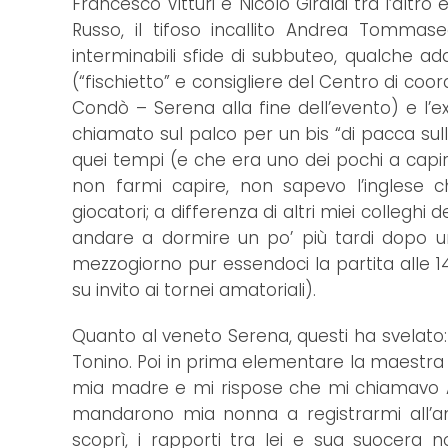
Francesco Vitturi e Nicolò Giraldi tra l’alt
Russo, il tifoso incallito Andrea Tommas
interminabili sfide di subbuteo, qualche ad
(“fischietto” e consigliere del Centro di coor
Condò – Serena alla fine dell’evento) e l’e
chiamato sul palco per un bis “di pacca sull
quei tempi (e che era uno dei pochi a capir
non farmi capire, non sapevo l’inglese 
giocatori; a differenza di altri miei colleghi
andare a dormire un po’ più tardi dopo u
mezzogiorno pur essendoci la partita alle 1
su invito ai tornei amatoriali).
Quanto al veneto Serena, questi ha svelato:
Tonino. Poi in prima elementare la maestra 
mia madre e mi rispose che mi chiamavo An
mandarono mia nonna a registrarmi all’
scoprì, i rapporti tra lei e sua suocera 