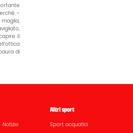
portante
perché –
maglia,
igliato,
apire il
l’ottica
 paura di
Altri sport
 Notizie
Sport acquatici