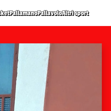
sket
Pallamano
Pallavolo
Altri sport