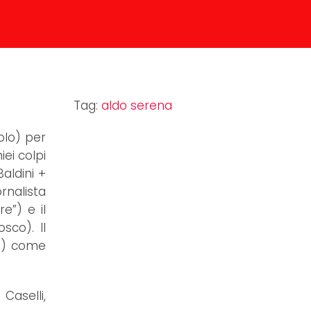
Tag:
aldo serena
colo) per
iei colpi
aldini +
rnalista
e”) e il
sco). Il
co) come
Caselli,