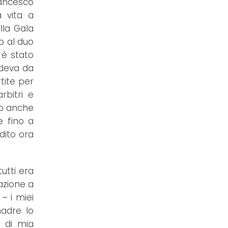
rancesco
à vita a
lla Gala
to al duo
 è stato
edeva da
tite per
bitri e
evo anche
e fino a
dito ora
utti era
azione a
– i miei
adre lo
o di mia