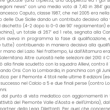
e giocate (una tripletta, una doppietta ed 1 gol sin
e Regioni news” con una media voto di 7,40 in 384’ gi
 Francesco Caputo, classe 1987, che nel 2005 era nel
elle Due Sicilie dando un contributo decisivo alla vi
ri dal dischetto (4-2 dopo lo 0-0 dei 90’ regolamentar
nchina), un totale di 267’ ed 1 rete, segnata alla 
ioni aveva in programma la fase di qualificazione,
 tutte) contribuendo in maniera decisiva alla qualif
r mano del Lazio. Nel frattempo, lui dall’Altamura era 
alernitana. Altre curiosità nelle selezioni del 2010: il C
vò alla finale scudetto con la squadra Allievi, contro i
dinando Orsi. Con la Lombardia, in panchina con gli Jun
ica: per il Piemonte 4 titoli nelle ultime 8 edizioni (e
n successo nel Calcio a 5 e due finali perse (contro L
nni.
 dal punto di vista mediatico con aggiornamenti in
tività del Piemonte Valle d'Aosta e dell'Umbria), dall
partner della Lega Dilettanti. Per quel che concerne