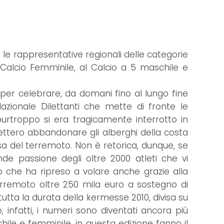
le rappresentative regionali delle categorie
l Calcio Femminile, al Calcio a 5 maschile e
ia per celebrare, da domani fino al lungo fine
Nazionale Dilettanti che mette di fronte le
 purtroppo si era tragicamente interrotto in
vettero abbandonare gli alberghi della costa
ausa del terremoto. Non è retorica, dunque, se
de passione degli oltre 2000 atleti che vi
 che ha ripreso a volare anche grazie alla
terremoto oltre 250 mila euro a sostegno di
 tutta la durata della kermesse 2010, divisa su
 infatti, i numeri sono diventati ancora più
chile e femminile, in questa edizione fanno il