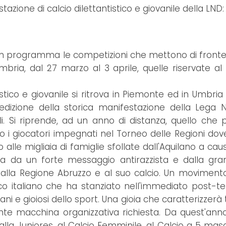
tazione di calcio dilettantistico e giovanile della LND:
 in programma le competizioni che mettono di fronte 
 Umbria, dal 27 marzo al 3 aprile, quelle riservate a
ntistico e giovanile si ritrova in Piemonte ed in Umbr
 edizione della storica manifestazione della Lega 
li. Si riprende, ad un anno di distanza, quello che
o i giocatori impegnati nel Torneo delle Regioni do
 alle migliaia di famiglie sfollate dall'Aquilano a c
a da un forte messaggio antirazzista e dalla gran
alla Regione Abruzzo e al suo calcio. Un movimento
tico italiano che ha stanziato nell'immediato post-
sani e gioiosi dello sport. Una gioia che caratterizzerà
ente macchina organizzativa richiesta. Da quest'anno,
alla Juniores, al Calcio Femminile, al Calcio a 5 mas