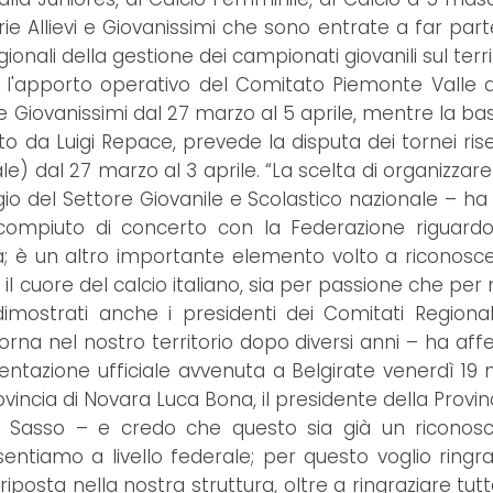
ie Allievi e Giovanissimi che sono entrate a far par
onali della gestione dei campionati giovanili sul terri
n l'apporto operativo del Comitato Piemonte Valle 
 e Giovanissimi dal 27 marzo al 5 aprile, mentre la ba
a Luigi Repace, prevede la disputa dei tornei riserv
ale) dal 27 marzo al 3 aprile. “La scelta di organizza
gio del Settore Giovanile e Scolastico nazionale – ha 
ompiuto di concerto con la Federazione riguardo l
ità; è un altro importante elemento volto a riconosce
cuore del calcio italiano, sia per passione che per n
dimostrati anche i presidenti dei Comitati Regiona
i torna nel nostro territorio dopo diversi anni – ha 
entazione ufficiale avvenuta a Belgirate venerdì 19
vincia di Novara Luca Bona, il presidente della Provi
l Sasso – e credo che questo sia già un riconosc
entiamo a livello federale; per questo voglio ringra
 riposta nella nostra struttura, oltre a ringraziare tut