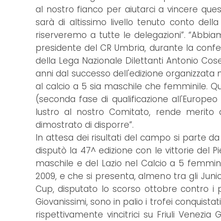
al nostro fianco per aiutarci a vincere que
sarà di altissimo livello tenuto conto dell
riserveremo a tutte le delegazioni”. “Abbia
presidente del CR Umbria, durante la confe
della Lega Nazionale Dilettanti Antonio Cose
anni dal successo dell'edizione organizzata 
al calcio a 5 sia maschile che femminile. 
(seconda fase di qualificazione all'Europe
lustro al nostro Comitato, rende merito 
dimostrato di disporre”.
In attesa dei risultati del campo si parte d
disputò la 47^ edizione con le vittorie del 
maschile e del Lazio nel Calcio a 5 femminile.
2009, e che si presenta, almeno tra gli Juni
Cup, disputato lo scorso ottobre contro i p
Giovanissimi, sono in palio i trofei conquist
rispettivamente vincitrici su Friuli Venezi