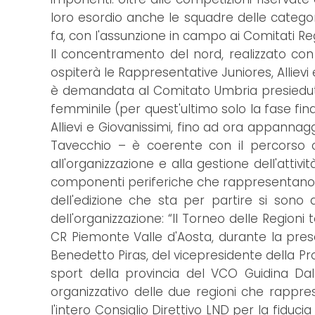
loro esordio anche le squadre delle categor
fa, con l'assunzione in campo ai Comitati Regi
Il concentramento del nord, realizzato co
ospiterà le Rappresentative Juniores, Allievi
è demandata al Comitato Umbria presieduto d
femminile (per quest'ultimo solo la fase fin
Allievi e Giovanissimi, fino ad ora appannag
Tavecchio – è coerente con il percorso c
all'organizzazione e alla gestione dell'attiv
componenti periferiche che rappresentano il 
dell'edizione che sta per partire si sono 
dell'organizzazione: “Il Torneo delle Region
CR Piemonte Valle d'Aosta, durante la pres
Benedetto Piras, del vicepresidente della Pro
sport della provincia del VCO Guidina Da
organizzativo delle due regioni che rappres
l'intero Consiglio Direttivo LND per la fiducia