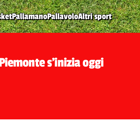
sket
Pallamano
Pallavolo
Altri sport
 Piemonte s'inizia oggi