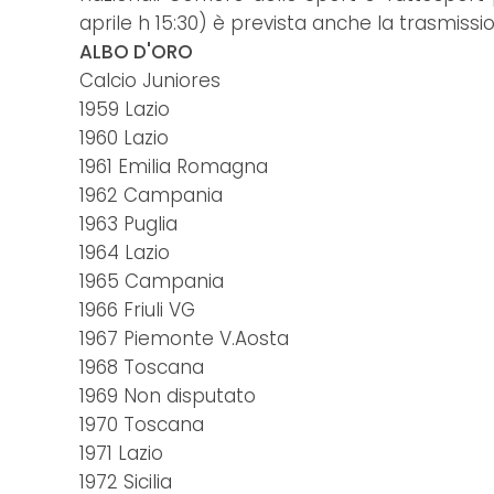
aprile h 15:30) è prevista anche la trasmissio
ALBO D'ORO
Calcio Juniores
1959 Lazio
1960 Lazio
1961 Emilia Romagna
1962 Campania
1963 Puglia
1964 Lazio
1965 Campania
1966 Friuli VG
1967 Piemonte V.Aosta
1968 Toscana
1969 Non disputato
1970 Toscana
1971 Lazio
1972 Sicilia