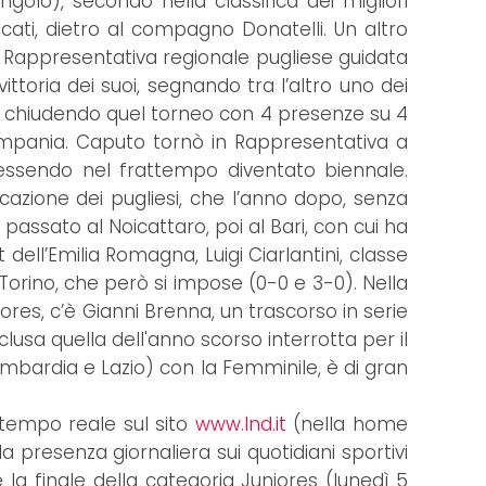
golo), secondo nella classifica dei migliori
ocati, dietro al compagno Donatelli. Un altro
la Rappresentativa regionale pugliese guidata
ttoria dei suoi, segnando tra l’altro uno dei
i) e chiudendo quel torneo con 4 presenze su 4
Campania. Caputo tornò in Rappresentativa a
 essendo nel frattempo diventato biennale.
icazione dei pugliesi, che l’anno dopo, senza
passato al Noicattaro, poi al Bari, con cui ha
t dell’Emilia Romagna, Luigi Ciarlantini, classe
l Torino, che però si impose (0-0 e 3-0). Nella
iores, c’è Gianni Brenna, un trascorso in serie
sclusa quella dell'anno scorso interrotta per il
ombardia e Lazio) con la Femminile, è di gran
 tempo reale sul sito
www.lnd.it
(nella home
a presenza giornaliera sui quotidiani sportivi
 la finale della categoria Juniores (lunedì 5