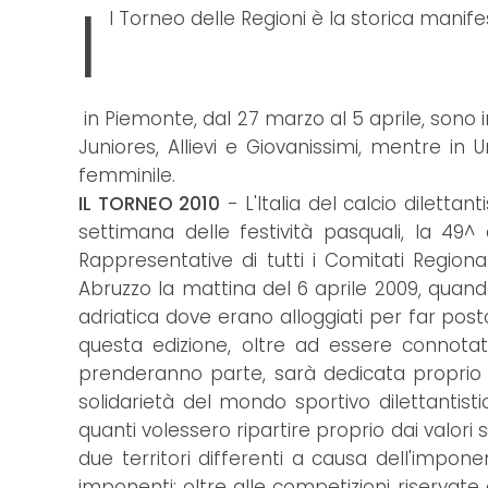
I
l Torneo delle Regioni è la storica manifes
in Piemonte, dal 27 marzo al 5 aprile, sono
Juniores, Allievi e Giovanissimi, mentre in
femminile.
IL TORNEO 2010
- L'Italia del calcio diletta
settimana delle festività pasquali, la 49^
Rappresentative di tutti i Comitati Regiona
Abruzzo la mattina del 6 aprile 2009, quand
adriatica dove erano alloggiati per far posto
questa edizione, oltre ad essere connotat
prenderanno parte, sarà dedicata proprio 
solidarietà del mondo sportivo dilettantis
quanti volessero ripartire proprio dai valori 
due territori differenti a causa dell'impon
imponenti: oltre alle competizioni riservate 