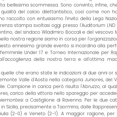
sta bellissima scommessa. Sono convinto, infine, che
a qualità del calcio dilettantistico, così come non 
mo raccolto con entusiasmo l'invito della Lega Nazion
renza stampa svoltasi oggi presso l'Auditorium LND d
ntino, del sindaco Wladimiro Boccali e del vescovo M
nella nostra regione siamo in corsa per l'organizzazio
Questo ennesimo grande evento si incardina alla perf
o femminile Under 17 e Torneo Internazionale per Ra
all'accoglienza della nostra terra e all'ottima 
a quelle che erano state le indicazioni di due anni o
Piemonte Valle d'Aosta nella categoria Juniores, del
 Campione in carica però risulta l'Abruzzo, al quale s
ores, carico della vittoria nello spareggio per accede
iemontesi a Castiglione di Ravenna. Per le due categ
ati in Sicilia, precisamente a Taormina, dalle Rappres
a Giulia (2-0) e Veneto (2-1). A maggior ragione, p