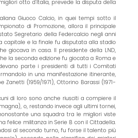
liori otto d'Italia, prevede la disputa della
taliana Giuoco Calcio, in quei tempi sotto il
pionato di Promozione, allora il principale
stato Segretario della Federcalcio negli anni
 capitale e la finale fu disputata alla stadio
che giocava in casa. Il presidente della LND,
 Anche la seconda edizione fu giocata a Roma e
evano parte i presidenti di tutti i Comitati
formandolo in una manifestazione itinerante,
Zanetti (1959/1971), Ottorino Barassi (1971-
lcuni di loro sono anche riusciti a compiere il
magna), o, restando invece agli ultimi tornei,
nonostante una squadra tra le migliori viste
 felice militanza in Serie B con il Cittadella.
osi al secondo turno, fu forse il talento più