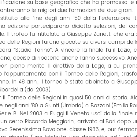
alificazione su base geografica che ha promosso le mig
scontreranno le migliori due formazioni dei due gironi.
stituito alla fine degli anni ‘50 dalla Federazione I
a edizione parteciparono diciotto selezioni, del cam
e. Il trofeo fu intitolato a Giuseppe Zanetti che era 
o delle Regioni furono giocate su diversi campi della
a “Stadio Torino”. A vincere la finale fu il Lazio, 
taliano, decise di ripeterla anche l’anno successivo.
n pieno merito. Il direttivo della Lega, a cui prend
isso l’appuntamento con il Torneo delle Regioni, tras
. In 48 anni, il torneo è stato abbinato a Giuseppe 
Sbardella (dal 2003).
 il Torneo delle Regioni in quasi 50 anni di storia. A
e negli anni ’80 a Giunti (Umbria) o Bazzani (Emilia Ro
rie B. Nel 2003 a Fiuggi il Veneto uscì dalla finale 
 un certo Riccardo Meggiorini, arrivato al Bari dopo una
va Serenissima Bovolone, classe 1985, e, pur fermand