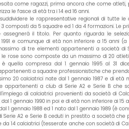
scita come ragazzi, prima ancora che come atleti, p
za le fasce di età tra i 14 ed 16 anni.
ddividere le rappresentative regionali di tutte le 
ne: 3 composti da 5 squadre ed 1 da 4 formazioni. Le p
che assegnerà il titolo. Per quanto riguarda le sele
o 1991 e comunque di età non inferiore a 15 anni (a 
massimo di tre elementi appartenenti a società di Se
evi le rose sono composte da un massimo di 20 atleti 
tà è quella compresa dal 1 gennaio 1995 al 31 d
appartenenti a squadre professionistiche che prendo
20 calciatrici nate dal 1 gennaio 1987 e di età non
ete appartenenti a club di Serie A2 e Serie B che s
l'impiego di calciatrici provenienti da società di Ca
dal 1 gennaio 1990 in poi e di età non inferiore ai 15 ann
dal 1 gennaio 1988 ed 1 nato dal 1 gennaio 1989 (è co
di Serie A2 e Serie B ceduti in prestito a società ch
a 14 calciatrici (tesserate anche con società di Calc