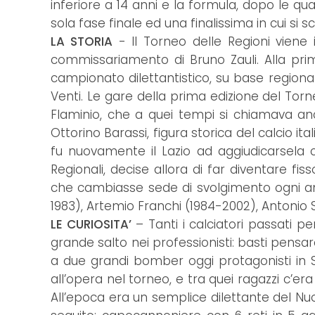
inferiore a 14 anni e la formula, dopo le qu
sola fase finale ed una finalissima in cui si 
LA STORIA
- Il Torneo delle Regioni viene i
commissariamento di Bruno Zauli. Alla prim
campionato dilettantistico, su base regional
Venti. Le gare della prima edizione del Torne
Flaminio, che a quei tempi si chiamava ancor
Ottorino Barassi, figura storica del calcio i
fu nuovamente il Lazio ad aggiudicarsela co
Regionali, decise allora di far diventare f
che cambiasse sede di svolgimento ogni anno
1983), Artemio Franchi (1984-2002), Antonio 
LE CURIOSITA’
– Tanti i calciatori passati per
grande salto nei professionisti: basti pensar
a due grandi bomber oggi protagonisti in Se
all’opera nel torneo, e tra quei ragazzi c’era
All’epoca era un semplice dilettante del Nuo