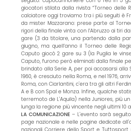
seguito: capocannoniere con 6 reti in 5 gar
giocatori stilata dalla rivista “Torneo dell
calciatore oggi troviamo tra i più seguiti è
da mister Mazzarano: prese parte al Torneo d
rigori della finale vinta con l’Abruzzo ai ti
gare (3 da titolare, una partendo dalla pa
giugno, ma quell’anno il Torneo delle Reg
Caputo giocò 2 gare su 3 (la Puglia le vinse
Caputo, furono però eliminati dalla finale pe
brindato alla Serie A, per poi accasarsi alla S
1960, è cresciuto nella Roma, e nel 1976, arri
Roma, con Ciarlantini, c'era tra gli altri Fer
A e B con Spal e Monza. Infine, qualche statist
terremoto de L'Aquila) nella Juniores, più u
lunga la regione più vincente negli ultimi 10 a
LA COMUNICAZIONE
– L'evento sarà seguito
page nazionale e nelle pagine dedicate all'at
nazionali Corriere dello Sport e Tuttosport 