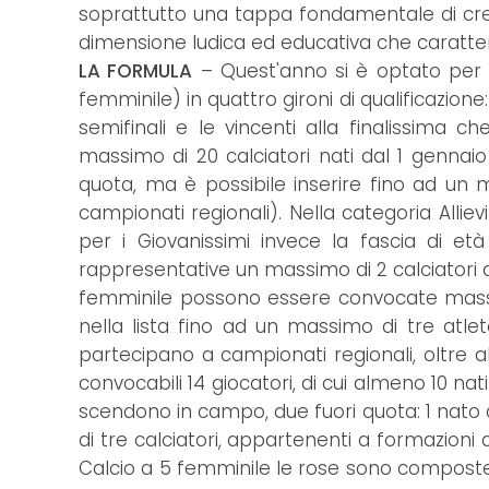
soprattutto una tappa fondamentale di cre
dimensione ludica ed educativa che caratteriz
LA FORMULA
– Quest'anno si è optato per su
femminile) in quattro gironi di qualificazio
semifinali e le vincenti alla finalissima 
massimo di 20 calciatori nati dal 1 gennai
quota, ma è possibile inserire fino ad un 
campionati regionali). Nella categoria Alli
per i Giovanissimi invece la fascia di e
rappresentative un massimo di 2 calciatori 
femminile possono essere convocate massimo 
nella lista fino ad un massimo di tre atl
partecipano a campionati regionali, oltre al
convocabili 14 giocatori, di cui almeno 10 nati 
scendono in campo, due fuori quota: 1 nato 
di tre calciatori, appartenenti a formazioni 
Calcio a 5 femminile le rose sono composte d