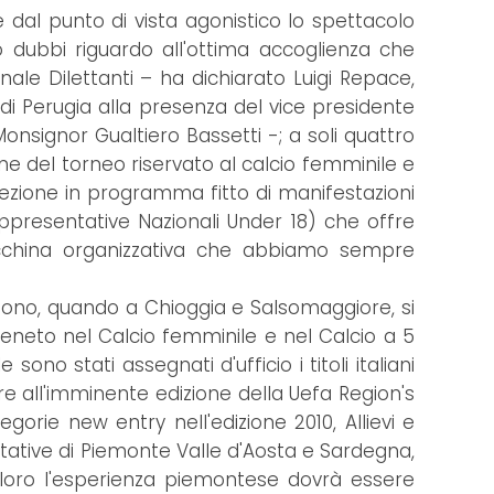
 dal punto di vista agonistico lo spettacolo
ho dubbi riguardo all'ottima accoglienza che
ale Dilettanti – ha dichiarato Luigi Repace,
i Perugia alla presenza del vice presidente
onsignor Gualtiero Bassetti -; a soli quattro
ne del torneo riservato al calcio femminile e
ezione in programma fitto di manifestazioni
ppresentative Nazionali Under 18) che offre
macchina organizzativa che abbiamo sempre
r sono, quando a Chioggia e Salsomaggiore, si
 Veneto nel Calcio femminile e nel Calcio a 5
ono stati assegnati d'ufficio i titoli italiani
re all'imminente edizione della Uefa Region's
orie new entry nell'edizione 2010, Allievi e
entative di Piemonte Valle d'Aosta e Sardegna,
er loro l'esperienza piemontese dovrà essere