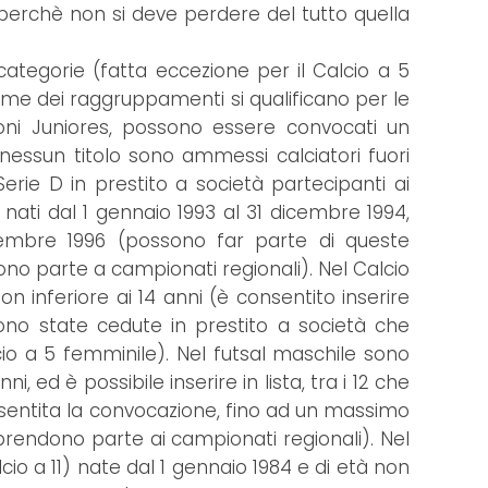
erchè non si deve perdere del tutto quella
categorie (fatta eccezione per il Calcio a 5
rime dei raggruppamenti si qualificano per le
zioni Juniores, possono essere convocati un
nessun titolo sono ammessi calciatori fuori
rie D in prestito a società partecipanti ai
nati dal 1 gennaio 1993 al 31 dicembre 1994,
icembre 1996 (possono far parte di queste
no parte a campionati regionali). Nel Calcio
 inferiore ai 14 anni (è consentito inserire
ono state cedute in prestito a società che
lcio a 5 femminile). Nel futsal maschile sono
i, ed è possibile inserire in lista, tra i 12 che
nsentita la convocazione, fino ad un massimo
e prendono parte ai campionati regionali). Nel
io a 11) nate dal 1 gennaio 1984 e di età non