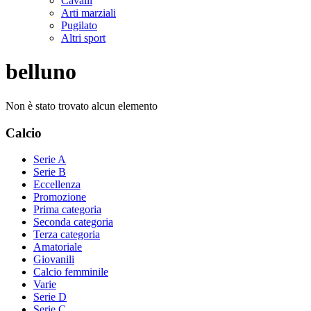
Cavalli
Arti marziali
Pugilato
Altri sport
belluno
Non è stato trovato alcun elemento
Calcio
Serie A
Serie B
Eccellenza
Promozione
Prima categoria
Seconda categoria
Terza categoria
Amatoriale
Giovanili
Calcio femminile
Varie
Serie D
Serie C