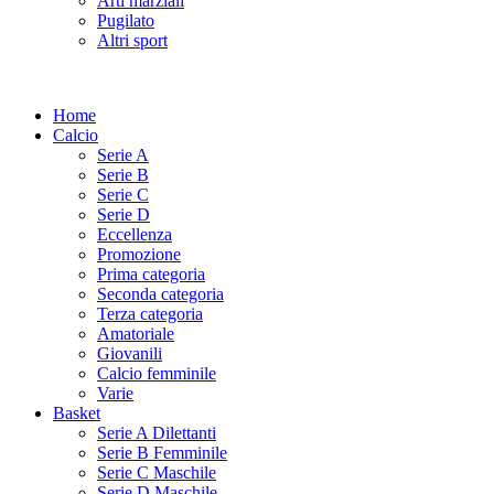
Arti marziali
Pugilato
Altri sport
Home
Calcio
Serie A
Serie B
Serie C
Serie D
Eccellenza
Promozione
Prima categoria
Seconda categoria
Terza categoria
Amatoriale
Giovanili
Calcio femminile
Varie
Basket
Serie A Dilettanti
Serie B Femminile
Serie C Maschile
Serie D Maschile