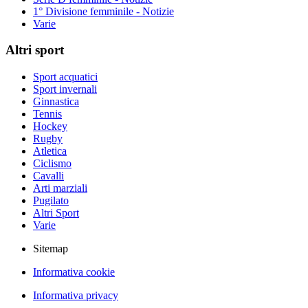
1° Divisione femminile - Notizie
Varie
Altri sport
Sport acquatici
Sport invernali
Ginnastica
Tennis
Hockey
Rugby
Atletica
Ciclismo
Cavalli
Arti marziali
Pugilato
Altri Sport
Varie
Sitemap
Informativa cookie
Informativa privacy