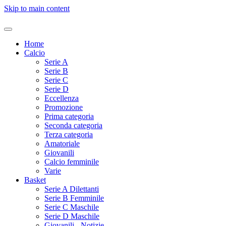
Skip to main content
Home
Calcio
Serie A
Serie B
Serie C
Serie D
Eccellenza
Promozione
Prima categoria
Seconda categoria
Terza categoria
Amatoriale
Giovanili
Calcio femminile
Varie
Basket
Serie A Dilettanti
Serie B Femminile
Serie C Maschile
Serie D Maschile
Giovanili - Notizie