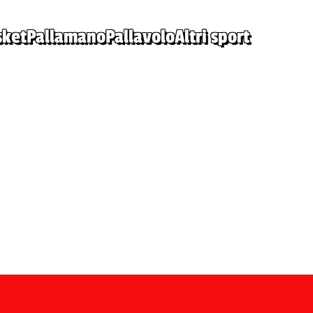
sket
Pallamano
Pallavolo
Altri sport