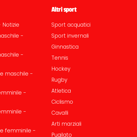
Altri sport
 Notizie
Sport acquatici
aschile -
Sport invernali
Ginnastica
aschile -
Tennis
Hockey
one maschile -
Rugby
Atletica
emminile -
Ciclismo
emminile -
Cavalli
Arti marziali
one femminile -
Pugilato