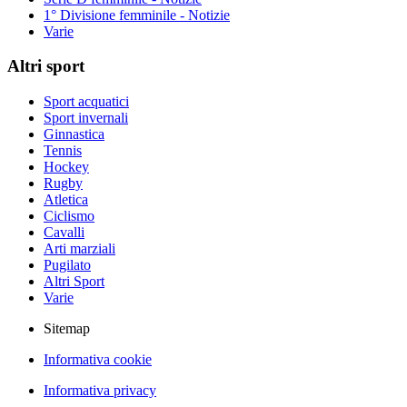
1° Divisione femminile - Notizie
Varie
Altri sport
Sport acquatici
Sport invernali
Ginnastica
Tennis
Hockey
Rugby
Atletica
Ciclismo
Cavalli
Arti marziali
Pugilato
Altri Sport
Varie
Sitemap
Informativa cookie
Informativa privacy