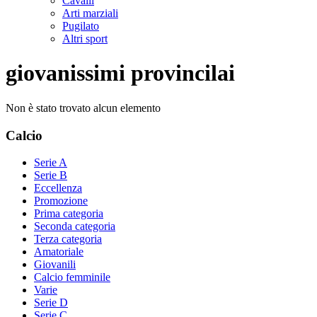
Cavalli
Arti marziali
Pugilato
Altri sport
giovanissimi provincilai
Non è stato trovato alcun elemento
Calcio
Serie A
Serie B
Eccellenza
Promozione
Prima categoria
Seconda categoria
Terza categoria
Amatoriale
Giovanili
Calcio femminile
Varie
Serie D
Serie C