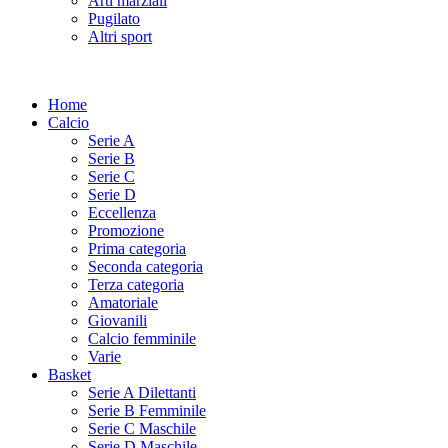
Arti marziali
Pugilato
Altri sport
Home
Calcio
Serie A
Serie B
Serie C
Serie D
Eccellenza
Promozione
Prima categoria
Seconda categoria
Terza categoria
Amatoriale
Giovanili
Calcio femminile
Varie
Basket
Serie A Dilettanti
Serie B Femminile
Serie C Maschile
Serie D Maschile