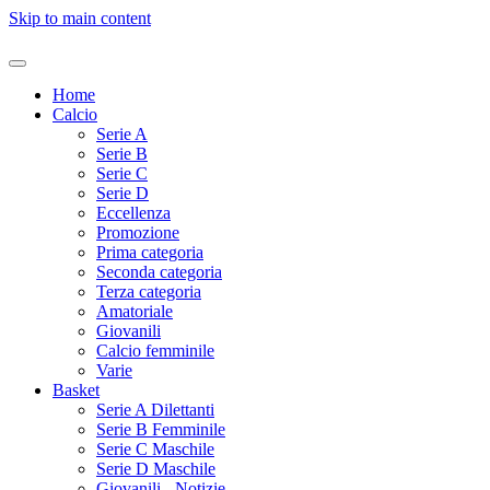
Skip to main content
Home
Calcio
Serie A
Serie B
Serie C
Serie D
Eccellenza
Promozione
Prima categoria
Seconda categoria
Terza categoria
Amatoriale
Giovanili
Calcio femminile
Varie
Basket
Serie A Dilettanti
Serie B Femminile
Serie C Maschile
Serie D Maschile
Giovanili - Notizie