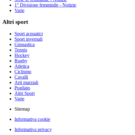
1° Divisione femminile - Notizie
Varie
Altri sport
Sport acquatici
Sport invernali
Ginnastica
Tennis
Hockey
Rugby
Atletica
Ciclismo
Cavalli
Arti marziali
Pugilato
Altri Sport
Varie
Sitemap
Informativa cookie
Informativa privacy