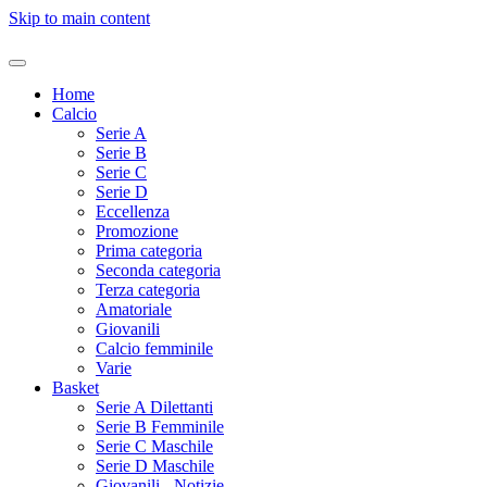
Skip to main content
Home
Calcio
Serie A
Serie B
Serie C
Serie D
Eccellenza
Promozione
Prima categoria
Seconda categoria
Terza categoria
Amatoriale
Giovanili
Calcio femminile
Varie
Basket
Serie A Dilettanti
Serie B Femminile
Serie C Maschile
Serie D Maschile
Giovanili - Notizie