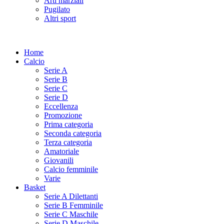
Arti marziali
Pugilato
Altri sport
Home
Calcio
Serie A
Serie B
Serie C
Serie D
Eccellenza
Promozione
Prima categoria
Seconda categoria
Terza categoria
Amatoriale
Giovanili
Calcio femminile
Varie
Basket
Serie A Dilettanti
Serie B Femminile
Serie C Maschile
Serie D Maschile