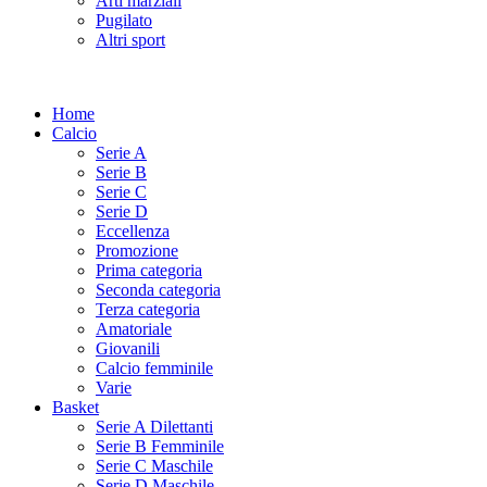
Arti marziali
Pugilato
Altri sport
Home
Calcio
Serie A
Serie B
Serie C
Serie D
Eccellenza
Promozione
Prima categoria
Seconda categoria
Terza categoria
Amatoriale
Giovanili
Calcio femminile
Varie
Basket
Serie A Dilettanti
Serie B Femminile
Serie C Maschile
Serie D Maschile