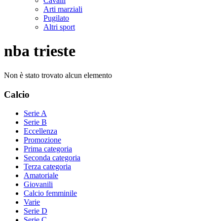
Cavalli
Arti marziali
Pugilato
Altri sport
nba trieste
Non è stato trovato alcun elemento
Calcio
Serie A
Serie B
Eccellenza
Promozione
Prima categoria
Seconda categoria
Terza categoria
Amatoriale
Giovanili
Calcio femminile
Varie
Serie D
Serie C