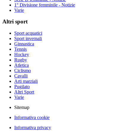
1° Divisione femminile - Notizie
Varie
Altri sport
Sport acquatici
Sport invernali
Ginnastica
Tennis
Hockey
Rugby
Atletica
Ciclismo
Cavalli
Arti marziali
Pugilato
Altri Sport
Varie
Sitemap
Informativa cookie
Informativa privacy