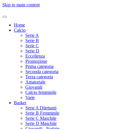
Skip to main content
Home
Calcio
Serie A
Serie B
Serie C
Serie D
Eccellenza
Promozione
Prima categoria
Seconda categoria
Terza categoria
Amatoriale
Giovanili
Calcio femminile
Varie
Basket
Serie A Dilettanti
Serie B Femminile
Serie C Maschile
Serie D Maschile
Giovanili - Notizie