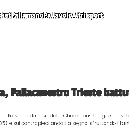
sket
Pallamano
Pallavolo
Altri sport
 Pallacanestro Trieste battu
a della seconda fase della Champions League maschil
5) e sui contropiedi andati a segno, sfruttando i tanti