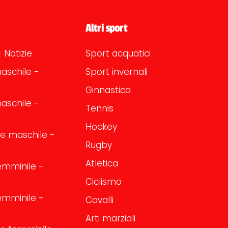
Altri sport
 Notizie
Sport acquatici
aschile -
Sport invernali
Ginnastica
aschile -
Tennis
Hockey
one maschile -
Rugby
Atletica
emminile -
Ciclismo
emminile -
Cavalli
Arti marziali