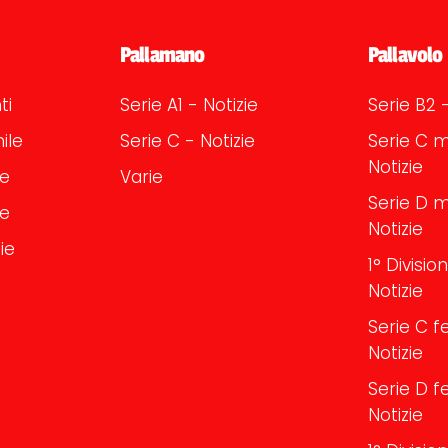
Pallamano
Pallavolo
ti
Serie A1 - Notizie
Serie B2 -
ile
Serie C - Notizie
Serie C m
Notizie
le
Varie
Serie D m
le
Notizie
ie
1° Divisi
Notizie
Serie C f
Notizie
Serie D f
Notizie