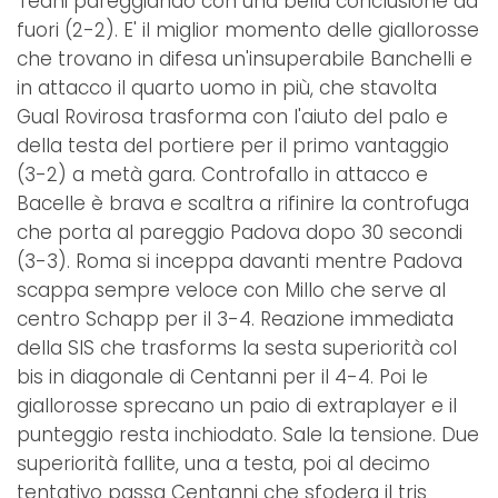
Teani pareggiando con una bella conclusione da
fuori (2-2). E' il miglior momento delle giallorosse
che trovano in difesa un'insuperabile Banchelli e
in attacco il quarto uomo in più, che stavolta
Gual Rovirosa trasforma con l'aiuto del palo e
della testa del portiere per il primo vantaggio
(3-2) a metà gara. Controfallo in attacco e
Bacelle è brava e scaltra a rifinire la controfuga
che porta al pareggio Padova dopo 30 secondi
(3-3). Roma si inceppa davanti mentre Padova
scappa sempre veloce con Millo che serve al
centro Schapp per il 3-4. Reazione immediata
della SIS che trasforms la sesta superiorità col
bis in diagonale di Centanni per il 4-4. Poi le
giallorosse sprecano un paio di extraplayer e il
punteggio resta inchiodato. Sale la tensione. Due
superiorità fallite, una a testa, poi al decimo
tentativo passa Centanni che sfodera il tris