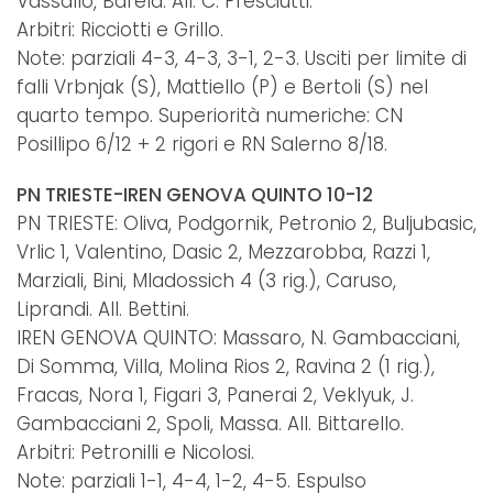
Vassallo, Barela. All. C. Presciutti.
Arbitri: Ricciotti e Grillo.
Note: parziali 4-3, 4-3, 3-1, 2-3. Usciti per limite di
falli Vrbnjak (S), Mattiello (P) e Bertoli (S) nel
quarto tempo. Superiorità numeriche: CN
Posillipo 6/12 + 2 rigori e RN Salerno 8/18.
PN TRIESTE-IREN GENOVA QUINTO 10-12
PN TRIESTE: Oliva, Podgornik, Petronio 2, Buljubasic,
Vrlic 1, Valentino, Dasic 2, Mezzarobba, Razzi 1,
Marziali, Bini, Mladossich 4 (3 rig.), Caruso,
Liprandi. All. Bettini.
IREN GENOVA QUINTO: Massaro, N. Gambacciani,
Di Somma, Villa, Molina Rios 2, Ravina 2 (1 rig.),
Fracas, Nora 1, Figari 3, Panerai 2, Veklyuk, J.
Gambacciani 2, Spoli, Massa. All. Bittarello.
Arbitri: Petronilli e Nicolosi.
Note: parziali 1-1, 4-4, 1-2, 4-5. Espulso