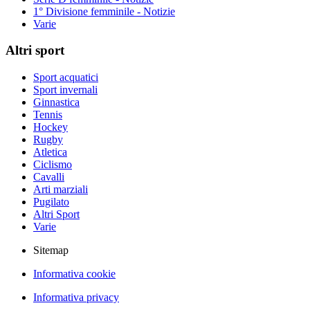
1° Divisione femminile - Notizie
Varie
Altri sport
Sport acquatici
Sport invernali
Ginnastica
Tennis
Hockey
Rugby
Atletica
Ciclismo
Cavalli
Arti marziali
Pugilato
Altri Sport
Varie
Sitemap
Informativa cookie
Informativa privacy