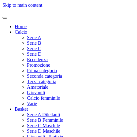
Skip to main content
Home
Calcio
Serie A
Serie B
Serie C
Serie D
Eccellenza
Promozione
Prima categoria
Seconda categoria
Terza categoria
Amatoriale
Giovanili
Calcio femminile
Varie
Basket
Serie A Dilettanti
Serie B Femminile
Serie C Maschile
Serie D Maschile
Giovanili - Notizie