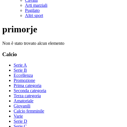
Cavalli
Arti marziali
Pugilato
Altri sport
primorje
Non è stato trovato alcun elemento
Calcio
Serie A
Serie B
Eccellenza
Promozione
Prima categoria
Seconda categoria
Terza categoria
Amatoriale
Giovanili
Calcio femminile
Varie
Serie D
Serie C