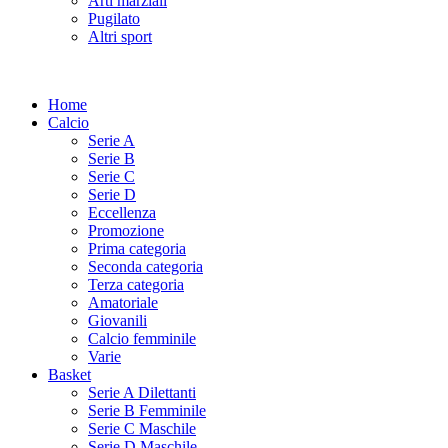
Arti marziali
Pugilato
Altri sport
Home
Calcio
Serie A
Serie B
Serie C
Serie D
Eccellenza
Promozione
Prima categoria
Seconda categoria
Terza categoria
Amatoriale
Giovanili
Calcio femminile
Varie
Basket
Serie A Dilettanti
Serie B Femminile
Serie C Maschile
Serie D Maschile