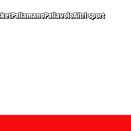
sket
Pallamano
Pallavolo
Altri sport