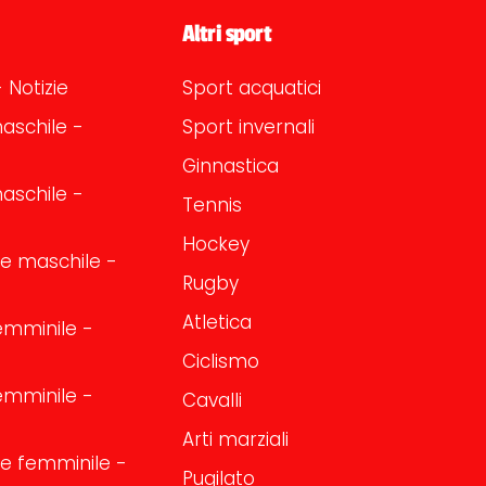
Altri sport
 Notizie
Sport acquatici
aschile -
Sport invernali
Ginnastica
aschile -
Tennis
Hockey
one maschile -
Rugby
Atletica
emminile -
Ciclismo
emminile -
Cavalli
Arti marziali
one femminile -
Pugilato