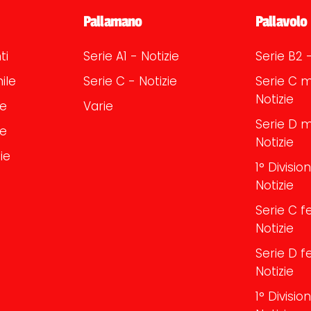
Pallamano
Pallavolo
ti
Serie A1 - Notizie
Serie B2 -
ile
Serie C - Notizie
Serie C m
Notizie
le
Varie
Serie D m
le
Notizie
ie
1° Divisi
Notizie
Serie C f
Notizie
Serie D f
Notizie
1° Divisi