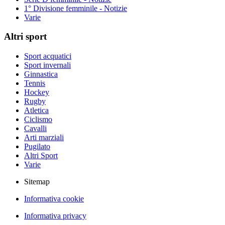
1° Divisione femminile - Notizie
Varie
Altri sport
Sport acquatici
Sport invernali
Ginnastica
Tennis
Hockey
Rugby
Atletica
Ciclismo
Cavalli
Arti marziali
Pugilato
Altri Sport
Varie
Sitemap
Informativa cookie
Informativa privacy