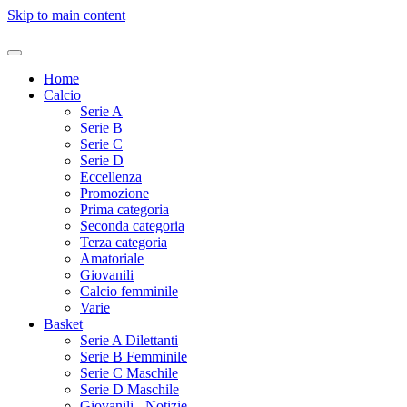
Skip to main content
Home
Calcio
Serie A
Serie B
Serie C
Serie D
Eccellenza
Promozione
Prima categoria
Seconda categoria
Terza categoria
Amatoriale
Giovanili
Calcio femminile
Varie
Basket
Serie A Dilettanti
Serie B Femminile
Serie C Maschile
Serie D Maschile
Giovanili - Notizie