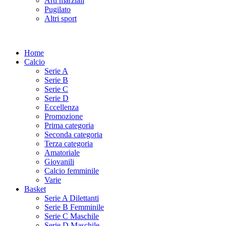
Arti marziali
Pugilato
Altri sport
Home
Calcio
Serie A
Serie B
Serie C
Serie D
Eccellenza
Promozione
Prima categoria
Seconda categoria
Terza categoria
Amatoriale
Giovanili
Calcio femminile
Varie
Basket
Serie A Dilettanti
Serie B Femminile
Serie C Maschile
Serie D Maschile