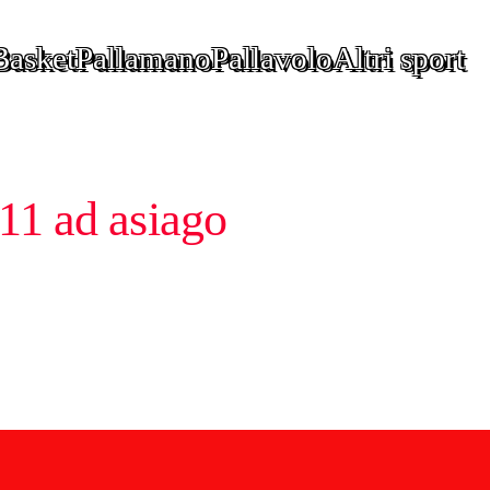
Basket
Pallamano
Pallavolo
Altri sport
011 ad asiago