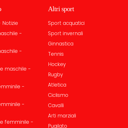
o
Altri sport
 Notizie
Sport acquatici
aschile -
Sport invernali
Ginnastica
aschile -
Tennis
Hockey
one maschile -
Rugby
Atletica
emminile -
Ciclismo
emminile -
Cavalli
Arti marziali
one femminile -
Pugilato