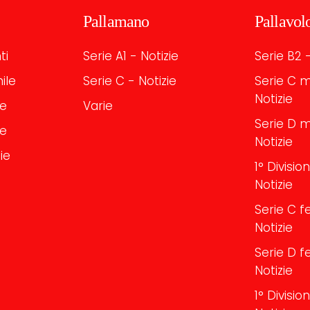
Pallamano
Pallavol
ti
Serie A1 - Notizie
Serie B2 -
ile
Serie C - Notizie
Serie C m
Notizie
le
Varie
Serie D m
le
Notizie
ie
1° Divisi
Notizie
Serie C f
Notizie
Serie D f
Notizie
1° Divisi