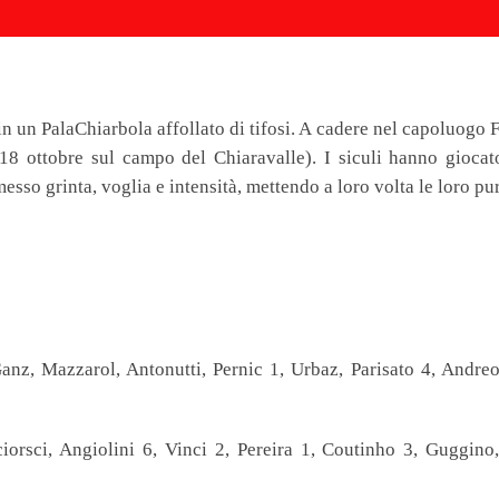
e in un PalaChiarbola affollato di tifosi. A cadere nel capoluogo
l 18 ottobre sul campo del Chiaravalle). I siculi hanno giocat
so grinta, voglia e intensità, mettendo a loro volta le loro pure
Mazzarol, Antonutti, Pernic 1, Urbaz, Parisato 4, Andreotta
rsci, Angiolini 6, Vinci 2, Pereira 1, Coutinho 3, Guggino