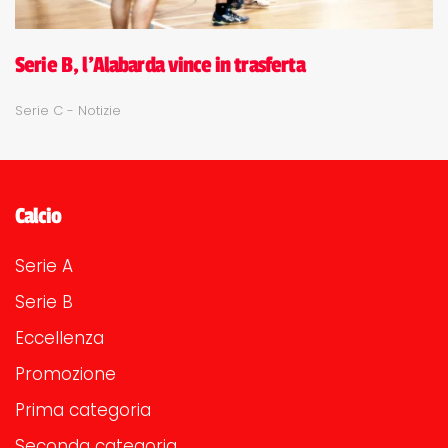
Serie B, l'Alabarda vince in trasferta
Serie C - Notizie
Calcio
Serie A
Serie B
Eccellenza
Promozione
Prima categoria
Seconda categoria