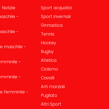
 Notizie
Sport acquatici
aschile -
Sport invernali
Ginnastica
aschile -
Tennis
Hockey
one maschile -
Rugby
Atletica
emminile -
Ciclismo
emminile -
Cavalli
Arti marziali
one femminile -
Pugilato
Altri Sport