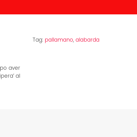
Tag:
pallamano
,
alabarda
opo aver
ipera’ al