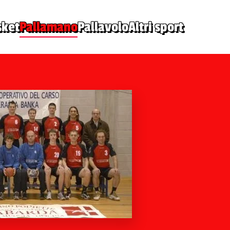
sket
Pallamano
Pallavolo
Altri sport