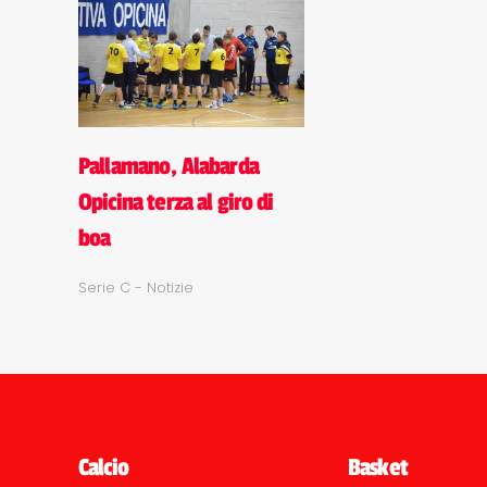
Pallamano, Alabarda
Opicina terza al giro di
boa
Serie C - Notizie
Calcio
Basket