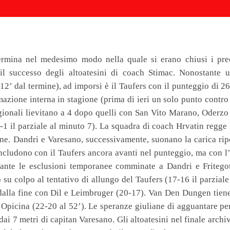
ermina nel medesimo modo nella quale si erano chiusi i pre
 il successo degli altoatesini di coach Stimac. Nonostante 
 12’ dal termine), ad imporsi è il Taufers con il punteggio di 26
rmazione interna in stagione (prima di ieri un solo punto contr
agionali lievitano a 4 dopo quelli con San Vito Marano, Oderzo
-1 il parziale al minuto 7). La squadra di coach Hrvatin regge 
one. Dandri e Varesano, successivamente, suonano la carica ri
 concludono con il Taufers ancora avanti nel punteggio, ma con 
tante le esclusioni temporanee comminate a Dandri e Fritegot
su colpo al tentativo di allungo del Taufers (17-16 il parziale
 dalla fine con Dil e Leimbruger (20-17). Van Den Dungen tiene
o Opicina (22-20 al 52’). Le speranze giuliane di agguantare p
i 7 metri di capitan Varesano. Gli altoatesini nel finale archi