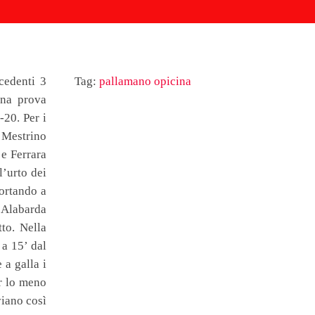
cedenti 3
Tag:
pallamano opicina
una prova
-20. Per i
o Mestrino
 e Ferrara
l’urto dei
portando a
l’Alabarda
to. Nella
 a 15’ dal
 a galla i
er lo meno
viano così