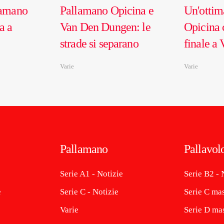
lamano
Pallamano Opicina e
Un'ottim
a a
Van Den Dungen: le
Opicina c
strade si separano
finale a 
Varie
Varie
Pallamano
Pallavol
Serie A1 - Notizie
Serie B2 - 
e
Serie C - Notizie
Serie C mas
Varie
Serie D mas