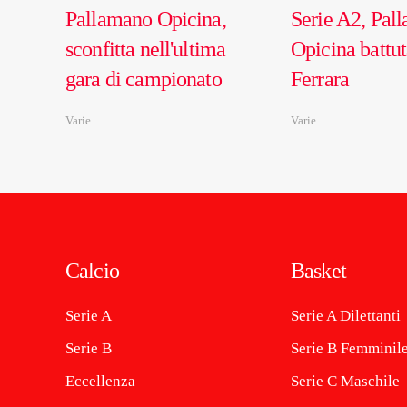
Pallamano Opicina,
Serie A2, Pal
sconfitta nell'ultima
Opicina battut
gara di campionato
Ferrara
Varie
Varie
Calcio
Basket
Serie A
Serie A Dilettanti
Serie B
Serie B Femminil
Eccellenza
Serie C Maschile