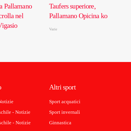
a Pallamano
Taufers superiore,
rolla nel
Pallamano Opicina ko
Vigasio
Varie
o
Altri sport
Notizie
Sport acquatici
chile - Notizie
Sport invernali
chile - Notizie
Ginnastica