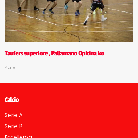
Taufers superiore, Pallamano Opicina ko
Varie
Calcio
Serie A
Serie B
Eccellenza