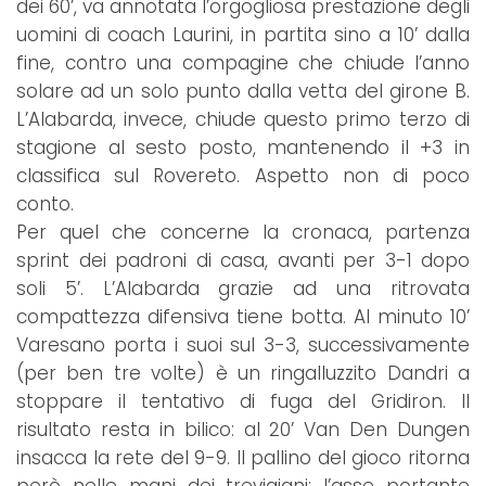
dei 60’, va annotata l’orgogliosa prestazione degli
uomini di coach Laurini, in partita sino a 10’ dalla
fine, contro una compagine che chiude l’anno
solare ad un solo punto dalla vetta del girone B.
L’Alabarda, invece, chiude questo primo terzo di
stagione al sesto posto, mantenendo il +3 in
classifica sul Rovereto. Aspetto non di poco
conto.
Per quel che concerne la cronaca, partenza
sprint dei padroni di casa, avanti per 3-1 dopo
soli 5’. L’Alabarda grazie ad una ritrovata
compattezza difensiva tiene botta. Al minuto 10’
Varesano porta i suoi sul 3-3, successivamente
(per ben tre volte) è un ringalluzzito Dandri a
stoppare il tentativo di fuga del Gridiron. Il
risultato resta in bilico: al 20’ Van Den Dungen
insacca la rete del 9-9. Il pallino del gioco ritorna
però nelle mani dei trevigiani; l’asse portante