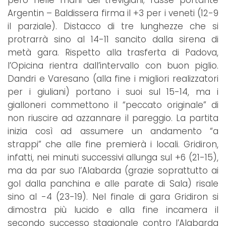
Argentin – Baldissera firma il +3 per i veneti (12-9
il parziale). Distacco di tre lunghezze che si
protrarrà sino al 14-11 sancito dalla sirena di
metà gara. Rispetto alla trasferta di Padova,
l’Opicina rientra dall’intervallo con buon piglio.
Dandri e Varesano (alla fine i migliori realizzatori
per i giuliani) portano i suoi sul 15-14, ma i
gialloneri commettono il “peccato originale” di
non riuscire ad azzannare il pareggio. La partita
inizia così ad assumere un andamento “a
strappi” che alle fine premierà i locali. Gridiron,
infatti, nei minuti successivi allunga sul +6 (21-15),
ma da par suo l’Alabarda (grazie soprattutto ai
gol dalla panchina e alle parate di Sala) risale
sino al -4 (23-19). Nel finale di gara Gridiron si
dimostra più lucido e alla fine incamera il
secondo successo stagionale contro l’Alabarda