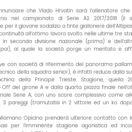
nnunciare che Vlado Hrvatin sarà l’allenatore che
ina nel campionato di Serie A2 2017/2018 (il 
per il giovane sodalizio a tinte giallonere dell’Altipi
continuità all’ottimo lavoro svolto nelle ultime tre st
 in seconda divisione nazionale (prima) e dell’alt
oi), al quale la società porge un meritato e aff
tive con società di riferimento del panorama pallam
tecnico della squadra senior), è infatti reduce dalla 
china della Principe Trieste. Stagione, quella 20
-Off del girone A e dalla quarta piazza finale nell’ot
nale Serie A, con uno score complessivo come al
 3 pareggi (tramutatisi in 2 vittorie ed un ko dopo i
 Pallamano Opicina prenderà ulteriore contatto con 
basi per l’imminente stagione agonistica ed inc