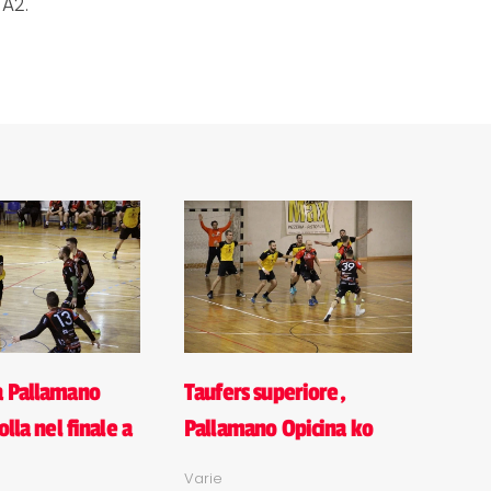
 A2.
a Pallamano
Taufers superiore,
olla nel finale a
Pallamano Opicina ko
Varie