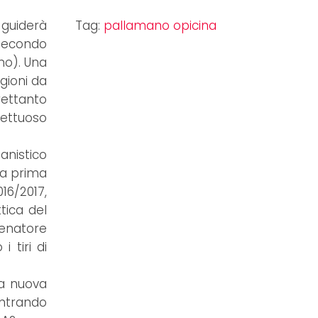
 guiderà
Tag:
pallamano opicina
secondo
ano). Una
agioni da
rettanto
ettuoso
anistico
sua prima
16/2017,
tica del
lenatore
 tiri di
la nuova
ontrando