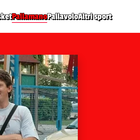
sket
Pallamano
Pallavolo
Altri sport