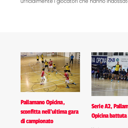
ufficialmente i giocatori che hanno indossat
Pallamano Opicina,
Serie A2, Palla
sconfitta nell'ultima gara
Opicina battuta 
di campionato