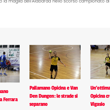
o la maglia dell’Alabarda nello scorso campionato di
Pallamano Opicina e Van
Un'ottim
mano
Den Dungen: le strade si
Opicina cr
a Ferrara
separano
Vigasio