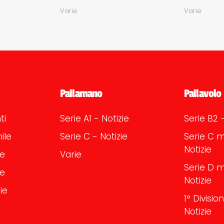
Varie
Varie
Pallamano
Pallavolo
ti
Serie A1 - Notizie
Serie B2 -
ile
Serie C - Notizie
Serie C m
Notizie
le
Varie
Serie D m
le
Notizie
ie
1° Divisi
Notizie