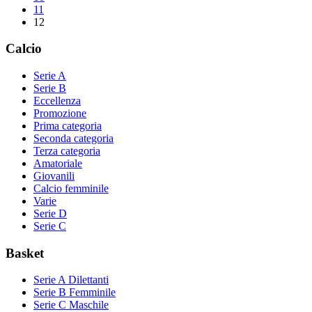
11
12
Calcio
Serie A
Serie B
Eccellenza
Promozione
Prima categoria
Seconda categoria
Terza categoria
Amatoriale
Giovanili
Calcio femminile
Varie
Serie D
Serie C
Basket
Serie A Dilettanti
Serie B Femminile
Serie C Maschile