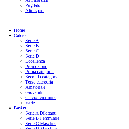
Arti marziali
Pugilato
Altri sport
Home
Calcio
Serie A
Serie B
Serie C
Serie D
Eccellenza
Promozione
Prima categoria
Seconda categoria
Terza categoria
Amatoriale
Giovanili
Calcio femminile
Varie
Basket
Serie A Dilettanti
Serie B Femminile
Serie C Maschile
Serie D Maschile