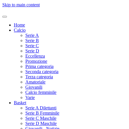
Skip to main content
Home
Calcio
Serie A
Serie B
Serie C
Serie D
Eccellenza
Promozione
Prima categoria
Seconda categoria
Terza categoria
Amatoriale
Giovanili
Calcio femminile
Varie
Basket
Serie A Dilettanti
Serie B Femminile
Serie C Maschile
Serie D Maschile
Giovanili - Notizie