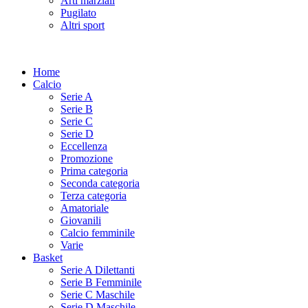
Arti marziali
Pugilato
Altri sport
Home
Calcio
Serie A
Serie B
Serie C
Serie D
Eccellenza
Promozione
Prima categoria
Seconda categoria
Terza categoria
Amatoriale
Giovanili
Calcio femminile
Varie
Basket
Serie A Dilettanti
Serie B Femminile
Serie C Maschile
Serie D Maschile