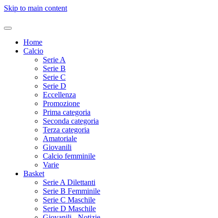
Skip to main content
Home
Calcio
Serie A
Serie B
Serie C
Serie D
Eccellenza
Promozione
Prima categoria
Seconda categoria
Terza categoria
Amatoriale
Giovanili
Calcio femminile
Varie
Basket
Serie A Dilettanti
Serie B Femminile
Serie C Maschile
Serie D Maschile
Giovanili - Notizie