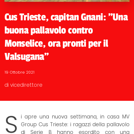
Cus Trieste, capitan Gnani: "Una
buona pallavolo contro
Monselice, ora pronti per il
Valsugana"
19 Ottobre 2021
di vicedirettore
S
i apre una nuova settimana, in casa MV
Group Cus Trieste: i ragazzi della pallavolo
di Serie B hanno esordito con una