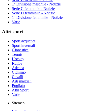
1° Divisione maschile - Notizie
Serie C femminile - Notizie
Serie D femminile - Notizie
1° Divisione femminile - Notizie
Varie
Altri sport
Sport acquatici
Sport invernali
Ginnastica
Tennis
Hockey
Rugby
Atletica
Ciclismo
Cavalli
Arti marziali
Pugilato
Altri Sport
Varie
Sitemap