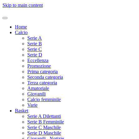
Skip to main content
Home
Calcio
Serie A
Serie B
Serie C
Serie D
Eccellenza
Promozione
Prima categoria
Seconda categoria
Terza categoria
Amatoriale
Giovanili
Calcio femminile
Varie
Basket
Serie A Dilettanti
Serie B Femminile
Serie C Maschile
Serie D Maschile
Giovanili - Notizie