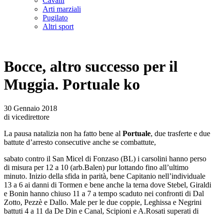
Cavalli
Arti marziali
Pugilato
Altri sport
Bocce, altro successo per il
Muggia. Portuale ko
30 Gennaio 2018
di vicedirettore
La pausa natalizia non ha fatto bene al
Portuale
, due trasferte e due
battute d’arresto consecutive anche se combattute,
sabato contro il San Micel di Fonzaso (BL) i carsolini hanno perso
di misura per 12 a 10 (arb.Balen) pur lottando fino all’ultimo
minuto. Inizio della sfida in parità, bene Capitanio nell’individuale
13 a 6 ai danni di Tormen e bene anche la terna dove Stebel, Giraldi
e Bonin hanno chiuso 11 a 7 a tempo scaduto nei confronti di Dal
Zotto, Pezzè e Dallo. Male per le due coppie, Leghissa e Negrini
battuti 4 a 11 da De Din e Canal, Scipioni e A.Rosati superati di