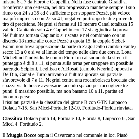
misura 6 a 7 da Fiorot e Cappellin. Nella fase centrale Giraldi si
riconferma una certezza, nel tiro progressivo mantiene sempre il suo
ritmo con 24 su 35 ed è sufficiente per stoppare Pezzè, più veloce
ma più impreciso con 22 su 41, negative purtroppo le due prove di
tiro di precisione, Negrini si ferma sul 10 mentre Canal totalizza 15
valide, Capitanio solo 4 e Cappellin con 17 si aggiudica la prova.
Nell’ultima tornata Capitanio si riscatta e nel combinato con un
discreto 18 mette alle corde Pezzè a quota 15, la coppia Stebel-
Bonin non trova opposizione da parte di Zago-Dallo (cambio Fante)
secco 13 a 0 e si va al limite del tempo nelle altre due corsie. Lotta
Micheli nell’individuale contro Fiorot ma al suono della sirena il
punteggio è di 8 a 11, si punta sulla terna per strappare un possibile
pareggio Scipioni, Leghissa e A.Rosati (cambio Negrini) opposti a
De Din, Canal e Turro arrivano all’ultima giocata sul parziale
sfavorevole di 7 a 11, Negrini centra una rocambolesca bocciata che
spazza via le bocce avversarie facendo spazio per raccogliere tre
punti, il massimo possibile, ma non bastano 10 a 11, partita ed
incontro perso.
I risultati parziali e la classifica del girone B con GTN Laipacco-
Dolada 7-15, San Micel-Portuale 12-10, Fortitudo-Florida rinviata
.
Classifica
Dolada punti 14, Portuale 10, Florida 8, Laipacco 6 , San
Micel 4, Fortitudo 2.
Il
Muggia Bocce
ospita il Cavarzano nel comunale in loc. Piasò