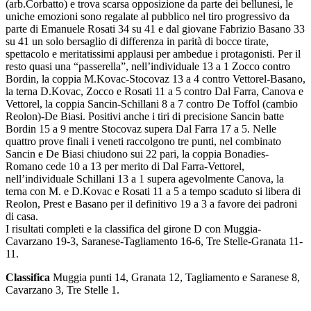
(arb.Corbatto) e trova scarsa opposizione da parte dei bellunesi, le
uniche emozioni sono regalate al pubblico nel tiro progressivo da
parte di Emanuele Rosati 34 su 41 e dal giovane Fabrizio Basano 33
su 41 un solo bersaglio di differenza in parità di bocce tirate,
spettacolo e meritatissimi applausi per ambedue i protagonisti. Per il
resto quasi una “passerella”, nell’individuale 13 a 1 Zocco contro
Bordin, la coppia M.Kovac-Stocovaz 13 a 4 contro Vettorel-Basano,
la terna D.Kovac, Zocco e Rosati 11 a 5 contro Dal Farra, Canova e
Vettorel, la coppia Sancin-Schillani 8 a 7 contro De Toffol (cambio
Reolon)-De Biasi. Positivi anche i tiri di precisione Sancin batte
Bordin 15 a 9 mentre Stocovaz supera Dal Farra 17 a 5. Nelle
quattro prove finali i veneti raccolgono tre punti, nel combinato
Sancin e De Biasi chiudono sui 22 pari, la coppia Bonadies-
Romano cede 10 a 13 per merito di Dal Farra-Vettorel,
nell’individuale Schillani 13 a 1 supera agevolmente Canova, la
terna con M. e D.Kovac e Rosati 11 a 5 a tempo scaduto si libera di
Reolon, Prest e Basano per il definitivo 19 a 3 a favore dei padroni
di casa.
I risultati completi e la classifica del girone D con Muggia-
Cavarzano 19-3, Saranese-Tagliamento 16-6, Tre Stelle-Granata 11-
11.
Classifica
Muggia punti 14, Granata 12, Tagliamento e Saranese 8,
Cavarzano 3, Tre Stelle 1.