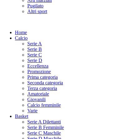
Arti marziali
Pugilato
Altri sport
Home
Calcio
Serie A
Serie B
Serie C
Serie D
Eccellenza
Promozione
Prima categoria
Seconda categoria
Terza categoria
Amatoriale
Giovanili
Calcio femminile
Varie
Basket
Serie A Dilettanti
Serie B Femminile
Serie C Maschile
Serie D Maschile