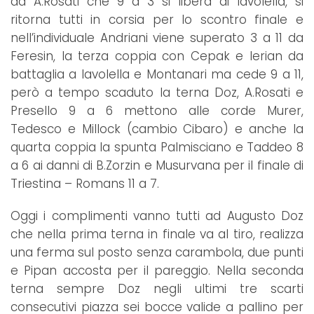
ad A.Rosati che 9 a 3 si libera di Iavolella, si
ritorna tutti in corsia per lo scontro finale e
nell’individuale Andriani viene superato 3 a 11 da
Feresin, la terza coppia con Cepak e Ierian da
battaglia a Iavolella e Montanari ma cede 9 a 11,
però a tempo scaduto la terna Doz, A.Rosati e
Presello 9 a 6 mettono alle corde Murer,
Tedesco e Millock (cambio Cibaro) e anche la
quarta coppia la spunta Palmisciano e Taddeo 8
a 6 ai danni di B.Zorzin e Musurvana per il finale di
Triestina – Romans 11 a 7.
Oggi i complimenti vanno tutti ad Augusto Doz
che nella prima terna in finale va al tiro, realizza
una ferma sul posto senza carambola, due punti
e Pipan accosta per il pareggio. Nella seconda
terna sempre Doz negli ultimi tre scarti
consecutivi piazza sei bocce valide a pallino per