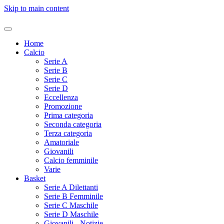
Skip to main content
Home
Calcio
Serie A
Serie B
Serie C
Serie D
Eccellenza
Promozione
Prima categoria
Seconda categoria
Terza categoria
Amatoriale
Giovanili
Calcio femminile
Varie
Basket
Serie A Dilettanti
Serie B Femminile
Serie C Maschile
Serie D Maschile
Giovanili - Notizie