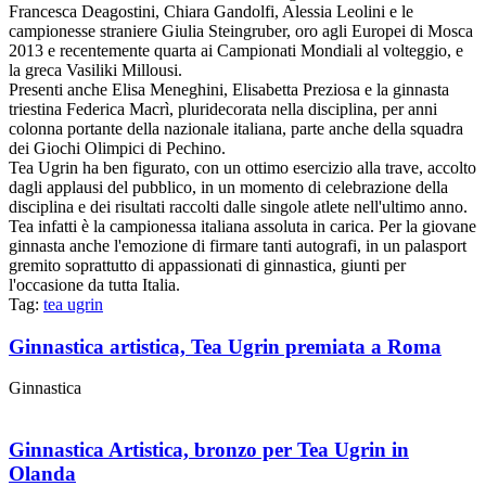
Francesca Deagostini, Chiara Gandolfi, Alessia Leolini e le
campionesse straniere Giulia Steingruber, oro agli Europei di Mosca
2013 e recentemente quarta ai Campionati Mondiali al volteggio, e
la greca Vasiliki Millousi.
Presenti anche Elisa Meneghini, Elisabetta Preziosa e la ginnasta
triestina Federica Macrì, pluridecorata nella disciplina, per anni
colonna portante della nazionale italiana, parte anche della squadra
dei Giochi Olimpici di Pechino.
Tea Ugrin ha ben figurato, con un ottimo esercizio alla trave, accolto
dagli applausi del pubblico, in un momento di celebrazione della
disciplina e dei risultati raccolti dalle singole atlete nell'ultimo anno.
Tea infatti è la campionessa italiana assoluta in carica. Per la giovane
ginnasta anche l'emozione di firmare tanti autografi, in un palasport
gremito soprattutto di appassionati di ginnastica, giunti per
l'occasione da tutta Italia.
Tag:
tea ugrin
Ginnastica artistica, Tea Ugrin premiata a Roma
Ginnastica
Ginnastica Artistica, bronzo per Tea Ugrin in
Olanda