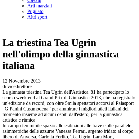
Cavalli
Arti marziali
Pugilato
Altri sport
La triestina Tea Ugrin
nell'olimpo della ginnastica
italiana
12 Novembre 2013
di vicedirettore
La ginnasta triestina Tea Ugrin dell'Artistica '81 ha partecipato lo
scorso week end al Grand Prix di Ginnastica 2013, che ha registrato
un'edizione da record, con oltre 5mila spettatori accorsi al Palasport
“G.Panini Casamodena” per ammirare i migliori atleti italiani del
momento insieme ad alcuni ospiti dall'estero, per la ginnastica
artistica e ritmica.
In campo femminile spazio alle esibizioni alle trave e alle parallele
asimmetriche delle azzurre Vanessa Ferrari, argento iridato al corpo
libero di Anversa, Carlotta Ferlito, Tea Ugrin, Lara Mori,