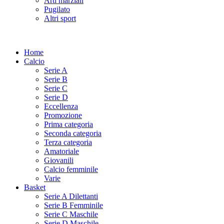
Arti marziali
Pugilato
Altri sport
Home
Calcio
Serie A
Serie B
Serie C
Serie D
Eccellenza
Promozione
Prima categoria
Seconda categoria
Terza categoria
Amatoriale
Giovanili
Calcio femminile
Varie
Basket
Serie A Dilettanti
Serie B Femminile
Serie C Maschile
Serie D Maschile