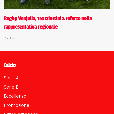
Rugby Venjulia, tre triestini a referto nella
rappresentativa regionale
Rugby
Calcio
Serie A
Serie B
Eccellenza
Promozione