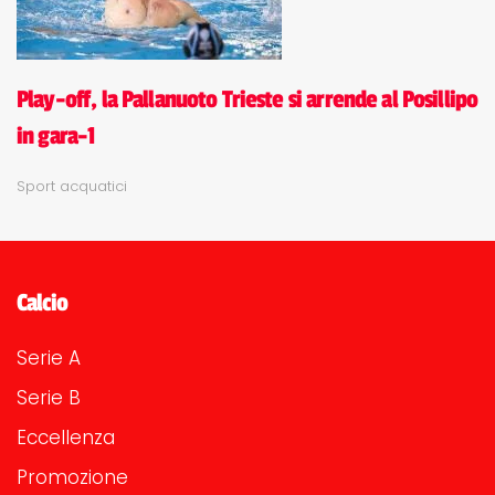
Play-off, la Pallanuoto Trieste si arrende al Posillipo
in gara-1
Sport acquatici
Calcio
Serie A
Serie B
Eccellenza
Promozione