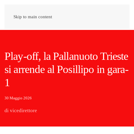
Skip to main content
Play-off, la Pallanuoto Trieste
si arrende al Posillipo in gara-
1
30 Maggio 2026
di vicedirettore