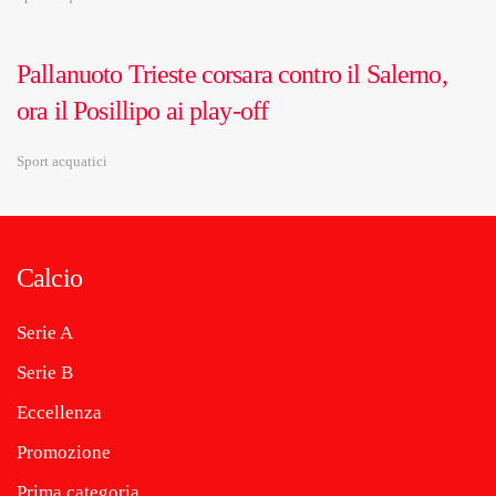
Pallanuoto Trieste corsara contro il Salerno,
ora il Posillipo ai play-off
Sport acquatici
Calcio
Serie A
Serie B
Eccellenza
Promozione
Prima categoria