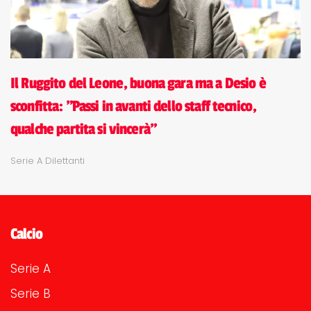
Il Ruggito del Leone, buona gara ma a Desio è
sconfitta: "Passi in avanti dello staff tecnico,
qualche partita si vincerà"
Serie A Dilettanti
Calcio
Serie A
Serie B