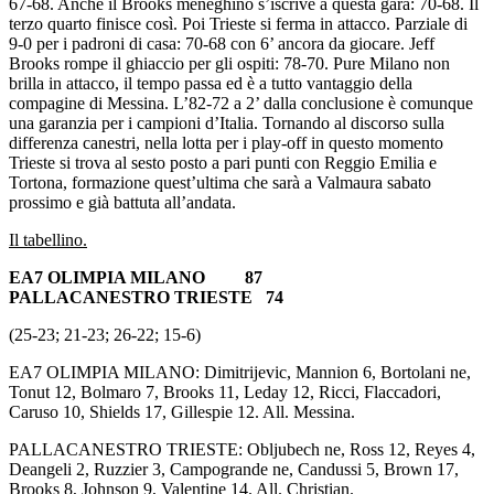
67-68. Anche il Brooks meneghino s’iscrive a questa gara: 70-68. Il
terzo quarto finisce così. Poi Trieste si ferma in attacco. Parziale di
9-0 per i padroni di casa: 70-68 con 6’ ancora da giocare. Jeff
Brooks rompe il ghiaccio per gli ospiti: 78-70. Pure Milano non
brilla in attacco, il tempo passa ed è a tutto vantaggio della
compagine di Messina. L’82-72 a 2’ dalla conclusione è comunque
una garanzia per i campioni d’Italia. Tornando al discorso sulla
differenza canestri, nella lotta per i play-off in questo momento
Trieste si trova al sesto posto a pari punti con Reggio Emilia e
Tortona, formazione quest’ultima che sarà a Valmaura sabato
prossimo e già battuta all’andata.
Il tabellino.
EA7 OLIMPIA MILANO 87
PALLACANESTRO TRIESTE 74
(25-23; 21-23; 26-22; 15-6)
EA7 OLIMPIA MILANO: Dimitrijevic, Mannion 6, Bortolani ne,
Tonut 12, Bolmaro 7, Brooks 11, Leday 12, Ricci, Flaccadori,
Caruso 10, Shields 17, Gillespie 12. All. Messina.
PALLACANESTRO TRIESTE: Obljubech ne, Ross 12, Reyes 4,
Deangeli 2, Ruzzier 3, Campogrande ne, Candussi 5, Brown 17,
Brooks 8, Johnson 9, Valentine 14. All. Christian.