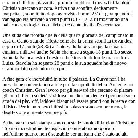
caratura inferiore, davanti al proprio pubblico, i ragazzi di Jamion
Christian steccano ancora. Arriva una sconfitta decisamente
inaspettata, soprattutto dopo aver visto i primi 25’ da gara quando il
vantaggio era arrivato a venti punti (61-41 al 23’) mostrando una
pallacanestro logica con i tiri da tre centellinati all'occorrenza.
Una sfida che ricorda quella della quarta giornata del campionato in
casa di Cento quando Trieste conobbe la prima sconfitta trovandosi
sopra di 17 punti (53-36) all’intervallo lungo. In quella squadra
emiliana militava anche Sabin che mise a segno 18 punti. Lo stesso
Sabin la Pallacanestro Trieste se lo è trovato di fronte ora contro la
Luiss. Stavolta ha segnato 28 punti e la sua squadra ha di nuovo
strarimontato credendoci sempre.
A fine gara c’è incredulità in tutto il palazzo. La Curva non l’ha
presa bene contenstando a fine partita soprattutto Mike Arcieri e poi
coach Christian. Gran lavoro per gli steward che cercano di placare
gli animi. Per la società sarà forse un altro incidente di percorso sulla
strada dei play-off, laddove bisognerà essere pronti con la testa e con
il fisico. Per intanto però i tifosi in palazzo sono sempre meno, la
disaffezione aumenta sempre più.
A fine gara in sala stampa sono queste le parole di Jamion Christian:
“Siamo incredibilmente dispiaciuti come abbiamo giocato
nell’ultimo quarto, non è scusabile per un team che è stato ad alti