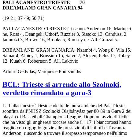
PALLACANESTRO TRIESTE 70
DREAMLAND GRAN CANARIA 94
(19-21; 37-49; 50-71)
PALLACANESTRO TRIESTE: Toscano-Anderson 16, Martucci
ne, Ross 4, Deangeli, Uthoff, Ruzzier 3, Sissoko 13, Candussi 2,
Iannuzzi 3, Brown 16, Brooks 5, Ramsey ne. All. Gonzalez
DREAMLAND GRAN CANARIA: Nzambi 4, Wong 8, Vila 15,
Samar 4, Albicy 1, Brussino 15, Salvo 7, Alocen, Pelos 17, Tobey
12, Kuath 6, Robertson 5. All. Lakovic
Arbitri: Gedvilas, Marques e Poursanidis
BCL: Trieste si arrende allo Szolnoki,
verdetto rimandato a gara-3
La Pallacanestro Trieste cade tra le mura amiche del PalaTrieste,
sconfitta dall’NHSZ-Szolnoki Olajbányász per 80-89 in Gara 2 dei
play-in di Basketball Champions League. Dopo un avvio difficile
che ha visto gli ungheresi toccare anche il +17, i biancorossi hanno
reagito con orgoglio grazie alle prestazioni di Uthoff e Toscano-
Anderson, riuscendo a trovare il sorpasso temporaneo nell'ultimo