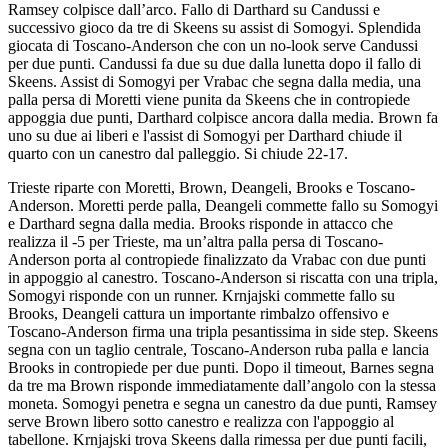
Ramsey colpisce dall’arco. Fallo di Darthard su Candussi e
successivo gioco da tre di Skeens su assist di Somogyi. Splendida
giocata di Toscano-Anderson che con un no-look serve Candussi
per due punti. Candussi fa due su due dalla lunetta dopo il fallo di
Skeens. Assist di Somogyi per Vrabac che segna dalla media, una
palla persa di Moretti viene punita da Skeens che in contropiede
appoggia due punti, Darthard colpisce ancora dalla media. Brown fa
uno su due ai liberi e l'assist di Somogyi per Darthard chiude il
quarto con un canestro dal palleggio. Si chiude 22-17.
Trieste riparte con Moretti, Brown, Deangeli, Brooks e Toscano-
Anderson. Moretti perde palla, Deangeli commette fallo su Somogyi
e Darthard segna dalla media. Brooks risponde in attacco che
realizza il -5 per Trieste, ma un’altra palla persa di Toscano-
Anderson porta al contropiede finalizzato da Vrabac con due punti
in appoggio al canestro. Toscano-Anderson si riscatta con una tripla,
Somogyi risponde con un runner. Krnjajski commette fallo su
Brooks, Deangeli cattura un importante rimbalzo offensivo e
Toscano-Anderson firma una tripla pesantissima in side step. Skeens
segna con un taglio centrale, Toscano-Anderson ruba palla e lancia
Brooks in contropiede per due punti. Dopo il timeout, Barnes segna
da tre ma Brown risponde immediatamente dall’angolo con la stessa
moneta. Somogyi penetra e segna un canestro da due punti, Ramsey
serve Brown libero sotto canestro e realizza con l'appoggio al
tabellone. Krnjajski trova Skeens dalla rimessa per due punti facili,