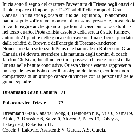
Inizia sotto il segno del carattere l'avventura di Trieste negli ottavi di
finale, capace di imporsi per 71-77 sul difficile campo di Gran
Canaria. In una sfida giocata sul filo dell'equilibrio, i biancorossi
hanno saputo soffrire nei momenti di massima pressione, trovando la
forza di reagire anche quando i padroni di casa hanno toccato il +7
nel terzo quarto. Protagonista assoluto della serata è stato Ramsey,
autore di 21 punti e delle giocate decisive nel finale, ben supportato
dalla solidità di Brown e dall'energia di Toscano-Anderson.
Nonostante la resistenza di Pelos e le fiammate di Robertson, Gran
Canaria si è dovuta arrendere alla maturità degli uomini di coach
Jamion Christian, lucidi nel gestire i possessi chiave e precisi dalla
lunetta nelle battute conclusive. Questa vittoria esterna rappresenta
un segnale pesantissimo per il prosieguo del torneo, confermando la
compattezza di un gruppo capace di vincere con la personalità delle
grandi squadre.
Dreamland Gran Canaria 71
Pallacanestro Trieste 77
Dreamland Gran Canaria: Wong 4, Heinonen n.e., Vila 6, Samar 9,
Albicy 3, Brussino 6, Salvo 0, Alocen 2, Pelos 19, Tobey 8,
Labeyrie 3, Robertson 11.
Coach: J. Lakovic. Assistenti: V. Garcia, A.S. Garcia.