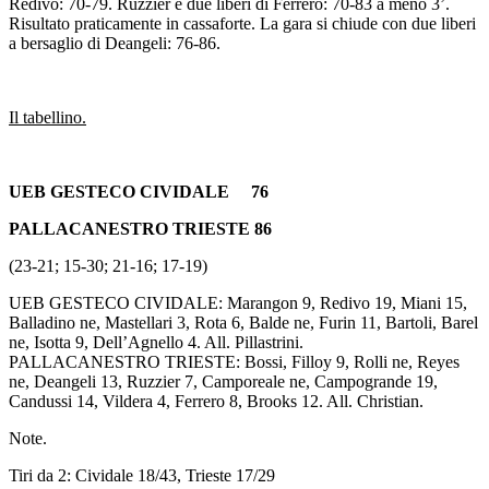
Redivo: 70-79. Ruzzier e due liberi di Ferrero: 70-83 a meno 3’.
Risultato praticamente in cassaforte. La gara si chiude con due liberi
a bersaglio di Deangeli: 76-86.
Il tabellino.
UEB GESTECO CIVIDALE 76
PALLACANESTRO TRIESTE 86
(23-21; 15-30; 21-16; 17-19)
UEB GESTECO CIVIDALE: Marangon 9, Redivo 19, Miani 15,
Balladino ne, Mastellari 3, Rota 6, Balde ne, Furin 11, Bartoli, Barel
ne, Isotta 9, Dell’Agnello 4. All. Pillastrini.
PALLACANESTRO TRIESTE: Bossi, Filloy 9, Rolli ne, Reyes
ne, Deangeli 13, Ruzzier 7, Camporeale ne, Campogrande 19,
Candussi 14, Vildera 4, Ferrero 8, Brooks 12. All. Christian.
Note.
Tiri da 2: Cividale 18/43, Trieste 17/29