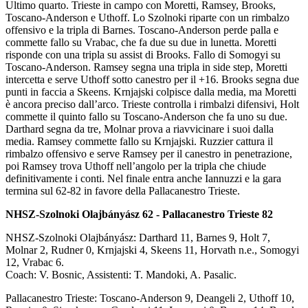
Ultimo quarto. Trieste in campo con Moretti, Ramsey, Brooks,
Toscano-Anderson e Uthoff. Lo Szolnoki riparte con un rimbalzo
offensivo e la tripla di Barnes. Toscano-Anderson perde palla e
commette fallo su Vrabac, che fa due su due in lunetta. Moretti
risponde con una tripla su assist di Brooks. Fallo di Somogyi su
Toscano-Anderson. Ramsey segna una tripla in side step, Moretti
intercetta e serve Uthoff sotto canestro per il +16. Brooks segna due
punti in faccia a Skeens. Krnjajski colpisce dalla media, ma Moretti
è ancora preciso dall’arco. Trieste controlla i rimbalzi difensivi, Holt
commette il quinto fallo su Toscano-Anderson che fa uno su due.
Darthard segna da tre, Molnar prova a riavvicinare i suoi dalla
media. Ramsey commette fallo su Krnjajski. Ruzzier cattura il
rimbalzo offensivo e serve Ramsey per il canestro in penetrazione,
poi Ramsey trova Uthoff nell’angolo per la tripla che chiude
definitivamente i conti. Nel finale entra anche Iannuzzi e la gara
termina sul 62-82 in favore della Pallacanestro Trieste.
NHSZ-Szolnoki Olajbányász 62 - Pallacanestro Trieste 82
NHSZ-Szolnoki Olajbányász: Darthard 11, Barnes 9, Holt 7,
Molnar 2, Rudner 0, Krnjajski 4, Skeens 11, Horvath n.e., Somogyi
12, Vrabac 6.
Coach: V. Bosnic, Assistenti: T. Mandoki, A. Pasalic.
Pallacanestro Trieste: Toscano-Anderson 9, Deangeli 2, Uthoff 10,