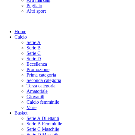
Arti marziali
Pugilato
Altri sport
Home
Calcio
Serie A
Serie B
Serie C
Serie D
Eccellenza
Promozione
Prima categoria
Seconda categoria
Terza categoria
Amatoriale
Giovanili
Calcio femminile
Varie
Basket
Serie A Dilettanti
Serie B Femminile
Serie C Maschile
Serie D Maschile