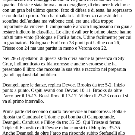
quarto. Trieste è stata brava a non deragliare, di rimanere lì vicino e
con un gran bel ultimo quarto, fatto di difesa e di testa, ha soprassato
e condotta in porto. Non ha ribaltato la differenza canestri della
sconfitta dell’andata ma vabbene così, era una sfida troppo
importante da vincere. Il campionato è ancora lunghissimo ma guai a
restare indietro in classifica. Le altre rivali per le prime piazze hanno
infatti tutte vinto (Bologna e Forlì a fatica, Udine facilmente) per cui
in graduatoria Bologna e Forlì con 28 punti poi Udine con 26,
Trieste con 24 ma una partita in meno e Verona con 22.
Nei 2863 spettatori di questa sfida c’era anche la presenza di Sly
Gray, indimenticato ex biancorosso e anche veronese che ha
presentato il libro che racconta la sua vita e raccolto nel prepartita
grandi applausi dal pubblico.
Deangeli apre le danze, replica Devoe. Brooks da tre: 5-2. Inizio
punto a punto. Ospiti avanti con Devoe: 10-11. Brooks da oltre
l’arco per il 15-13. Bossi firma il 17-17. Vildera il 23-23 con cui si
va al primo intervallo.
Prima parte del secondo quarto favorevole ai biancorossi. Botta e
riposta tra Candussi e Udom e poi bomba di Campogrande,
Deangeli, Candussi e Filloy da tre: 35-25. Qui Trieste si ferma.
Triple di Esposito e di Devoe e due canestri di Murphy: 35-35.
Anche Deangeli da oltre l’arco ma risponde subito Stefanelli allo