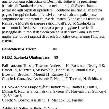
quarto con una schiacciata di Deangeli. Tuttavia, la precisione
balistica di Darthard e la solidità nel pitturato di Skeens hanno
permesso agli ospiti di riprendere il controllo nel finale. Trieste ha
pagato i troppi rimbalzi offensivi concessi e alcune palle perse
sanguinose nei momenti chiave del match. Nonostante i tentativi di
Ramsey e Moretti di riaprire i giochi dall'arco, lo Szolnoki ha
mantenuto la freddezza necessaria per pareggiare la serie. Il
passaggio del turno si deciderà ora nella decisiva Gara 3 in terra
ungherese, dove i ragazzi di coach Gonzalez cercheranno l'impresa
esterna.
Pallacanestro Trieste 80
NHSZ-Szolnoki Olajbányász 89
Pallacanestro Trieste: Toscano-Anderson 10, Ross n.e., Deangeli 9,
Uthoff 15, Ruzzier 3, Sissoko n.e., Candussi 3, Iannuzzi n.e.,
Brown 7, Brooks 4, Moretti 11, Ramsey 18.
Coach: I. Gonzalez. Assistenti: F. Nanni, F. Taccetti, N. Schlitzer.
NHSZ-Szolnoki Olajbányász: Darthdard 33, Barnes 0, Holt 4,
Molnar 0, Rudner 9, Krnjajski 8, Skeens 17, Horvath n.e., Somogyi
12, Vrabac 6.
Coach: V. Bosnic. Assistenti: T. Mandoki, A. Pasalic.
Arbitri: G. Salins, P. Pesic, Y. Yilmaz.