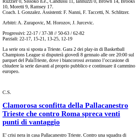
Ruzzier 0, Sissoko n.e., Candussi 11, Iannuzzi 0, Brown 14, Brooks
10, Moretti 9, Ramsey 17.
Coach. I. Gonzalez. Assistenti: F. Nanni, F. Taccetti, N. Schlitzer.
Arbitri: A. Zurapovic, M. Horozov, J. Jurcevic.
Progressivi: 22-17 / 37-38 // 50-63 / 62-82
Parziali: 22-17, 15-21, 13-25, 12-19
La serie ora si sposta a Trieste. Gara 2 dei play-in di Basketball
Champions League si disputerà giovedì 8 gennaio alle ore 20:00 sul
parquet del PalaTrieste, dove i biancorossi avranno l’occasione di
chiudere la serie davanti al proprio pubblico e continuare il cammino
europeo.
C.S.
Clamorosa sconfitta della Pallacanestro
Trieste che contro Roma spreca venti
punti di vantaggio
E' crisi nera in casa Pallacanestro Trieste. Contro una squadra di