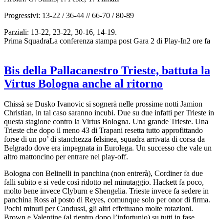
Progressivi: 13-22 / 36-44 // 66-70 / 80-89
Parziali: 13-22, 23-22, 30-16, 14-19.
Prima SquadraLa conferenza stampa post Gara 2 di Play-In2 ore fa
Bis della Pallacanestro Trieste, battuta la
Virtus Bologna anche al ritorno
Chissà se Dusko Ivanovic si sognerà nelle prossime notti Jamion
Christian, in tal caso saranno incubi. Due su due infatti per Trieste in
questa stagione contro la Virtus Bologna. Una grande Trieste. Una
Trieste che dopo il meno 43 di Trapani resetta tutto approfittando
forse di un po’ di stanchezza felsinea, squadra arrivata di corsa da
Belgrado dove era impegnata in Eurolega. Un successo che vale un
altro mattoncino per entrare nei play-off.
Bologna con Belinelli in panchina (non entrerà), Cordiner fa due
falli subito e si vede così ridotto nel minutaggio. Hackett fa poco,
molto bene invece Clyburn e Shengelia. Trieste invece fa sedere in
panchina Ross al posto di Reyes, comunque solo per onor di firma.
Pochi minuti per Candussi, gli altri effettuano molte rotazioni.
Brown e Valentine (al rientro dopo l’infortunio) su tutti in fase