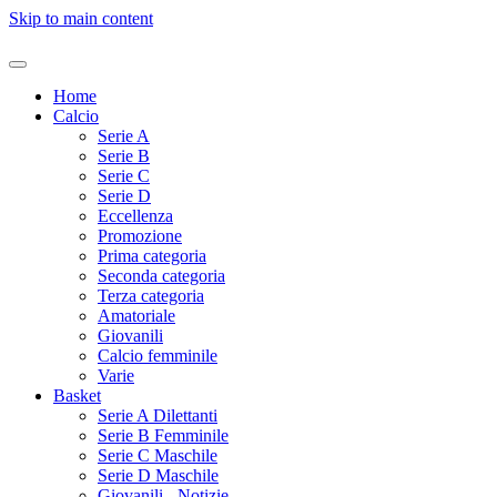
Skip to main content
Home
Calcio
Serie A
Serie B
Serie C
Serie D
Eccellenza
Promozione
Prima categoria
Seconda categoria
Terza categoria
Amatoriale
Giovanili
Calcio femminile
Varie
Basket
Serie A Dilettanti
Serie B Femminile
Serie C Maschile
Serie D Maschile
Giovanili - Notizie