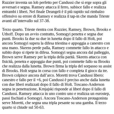
Ruzzier inventa un lob perfetto per Candussi che si erge sopra gli
avversari e segna. Ramsey attacca il ferro, subisce fallo e realizza
entrambi i liberi. Nel finale Deangeli è il più rapido sul rimbalzo
offensivo su errore di Ramsey e realizza il tap-in che manda Trieste
avanti all’intervallo sul 37-38.
Terzo quarto. Trieste rientra con Ruzzier, Ramsey, Brown, Brooks e
Uthoff. Dopo un avvio contratto, Somogyi penetra e segna due
punti. Brooks fa due su due in lunetta dopo il fallo di Holt, poi
ancora Somogyi supera la difesa triestina e appoggia a canestro con
una mano. Skeens perde palla, Ramsey commette fallo in attacco e
subito dopo si ripete in difesa. Somogyi segna ancora dal palleggio,
Brown serve Ramsey per la tripla della parità. Skeens attacca con
fisicità, penetra e appoggia due punti, poi commette fallo su Brooks
che realizza dalla lunetta. Brown firma la tripla del sorpasso su assist
di Brooks. Holt segna in corsa con fallo e completa il gioco da tre.
Brown colpisce ancora dall’arco. Moretti trova Candussi libero:
canestro e fallo per il +6, poi Candussi è preciso anche dalla lunetta
con due liberi realizzati dopo il fallo di Holt. Toscano-Anderson
segna in penetrazione, Krnjajski risponde ai liberi dopo il fallo di
Candussi. Ramsey attacca in uno contro uno e realizza un eurostep,
passi fischiati a Somogyi. Ancora Toscano-Anderson protagonista
serve Moretti, che segna una tripla pesante su una gamba. Il terzo
quarto si chiude sul 50-63.