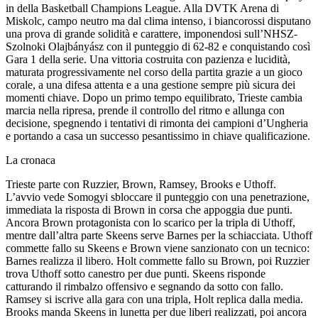
in della Basketball Champions League. Alla DVTK Arena di
Miskolc, campo neutro ma dal clima intenso, i biancorossi disputano
una prova di grande solidità e carattere, imponendosi sull’NHSZ-
Szolnoki Olajbányász con il punteggio di 62-82 e conquistando così
Gara 1 della serie. Una vittoria costruita con pazienza e lucidità,
maturata progressivamente nel corso della partita grazie a un gioco
corale, a una difesa attenta e a una gestione sempre più sicura dei
momenti chiave. Dopo un primo tempo equilibrato, Trieste cambia
marcia nella ripresa, prende il controllo del ritmo e allunga con
decisione, spegnendo i tentativi di rimonta dei campioni d’Ungheria
e portando a casa un successo pesantissimo in chiave qualificazione.
La cronaca
Trieste parte con Ruzzier, Brown, Ramsey, Brooks e Uthoff.
L’avvio vede Somogyi sbloccare il punteggio con una penetrazione,
immediata la risposta di Brown in corsa che appoggia due punti.
Ancora Brown protagonista con lo scarico per la tripla di Uthoff,
mentre dall’altra parte Skeens serve Barnes per la schiacciata. Uthoff
commette fallo su Skeens e Brown viene sanzionato con un tecnico:
Barnes realizza il libero. Holt commette fallo su Brown, poi Ruzzier
trova Uthoff sotto canestro per due punti. Skeens risponde
catturando il rimbalzo offensivo e segnando da sotto con fallo.
Ramsey si iscrive alla gara con una tripla, Holt replica dalla media.
Brooks manda Skeens in lunetta per due liberi realizzati, poi ancora