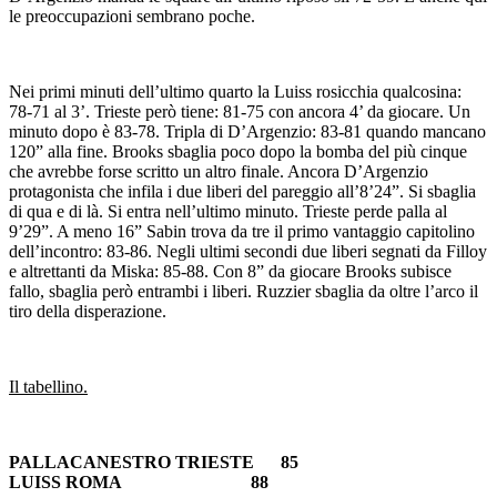
le preoccupazioni sembrano poche.
Nei primi minuti dell’ultimo quarto la Luiss rosicchia qualcosina:
78-71 al 3’. Trieste però tiene: 81-75 con ancora 4’ da giocare. Un
minuto dopo è 83-78. Tripla di D’Argenzio: 83-81 quando mancano
120” alla fine. Brooks sbaglia poco dopo la bomba del più cinque
che avrebbe forse scritto un altro finale. Ancora D’Argenzio
protagonista che infila i due liberi del pareggio all’8’24”. Si sbaglia
di qua e di là. Si entra nell’ultimo minuto. Trieste perde palla al
9’29”. A meno 16” Sabin trova da tre il primo vantaggio capitolino
dell’incontro: 83-86. Negli ultimi secondi due liberi segnati da Filloy
e altrettanti da Miska: 85-88. Con 8” da giocare Brooks subisce
fallo, sbaglia però entrambi i liberi. Ruzzier sbaglia da oltre l’arco il
tiro della disperazione.
Il tabellino.
PALLACANESTRO TRIESTE 85
LUISS ROMA 88