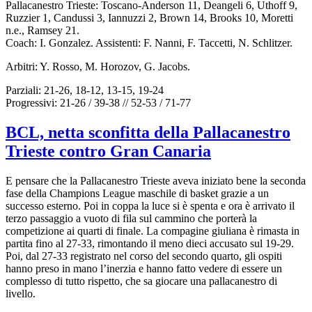
Pallacanestro Trieste: Toscano-Anderson 11, Deangeli 6, Uthoff 9,
Ruzzier 1, Candussi 3, Iannuzzi 2, Brown 14, Brooks 10, Moretti
n.e., Ramsey 21.
Coach: I. Gonzalez. Assistenti: F. Nanni, F. Taccetti, N. Schlitzer.
Arbitri: Y. Rosso, M. Horozov, G. Jacobs.
Parziali: 21-26, 18-12, 13-15, 19-24
Progressivi: 21-26 / 39-38 // 52-53 / 71-77
BCL, netta sconfitta della Pallacanestro
Trieste contro Gran Canaria
E pensare che la Pallacanestro Trieste aveva iniziato bene la seconda
fase della Champions League maschile di basket grazie a un
successo esterno. Poi in coppa la luce si è spenta e ora è arrivato il
terzo passaggio a vuoto di fila sul cammino che porterà la
competizione ai quarti di finale. La compagine giuliana è rimasta in
partita fino al 27-33, rimontando il meno dieci accusato sul 19-29.
Poi, dal 27-33 registrato nel corso del secondo quarto, gli ospiti
hanno preso in mano l’inerzia e hanno fatto vedere di essere un
complesso di tutto rispetto, che sa giocare una pallacanestro di
livello.