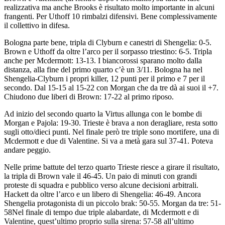
realizzativa ma anche Brooks è risultato molto importante in alcuni
frangenti. Per Uthoff 10 rimbalzi difensivi. Bene complessivamente
il collettivo in difesa.
Bologna parte bene, tripla di Clyburn e canestri di Shengelia: 0-5.
Brown e Uthoff da oltre l’arco per il sorpasso triestino: 6-5. Tripla
anche per Mcdermott: 13-13. I biancorossi sparano molto dalla
distanza, alla fine del primo quarto c’è un 3/11. Bologna ha nel
Shengelia-Clyburn i propri killer, 12 punti per il primo e 7 per il
secondo. Dal 15-15 al 15-22 con Morgan che da tre dà ai suoi il +7.
Chiudono due liberi di Brown: 17-22 al primo riposo.
Ad inizio del secondo quarto la Virtus allunga con le bombe di
Morgan e Pajola: 19-30. Trieste è brava a non deragliare, resta sotto
sugli otto/dieci punti. Nel finale però tre triple sono mortifere, una di
Mcdermott e due di Valentine. Si va a metà gara sul 37-41. Poteva
andare peggio.
Nelle prime battute del terzo quarto Trieste riesce a girare il risultato,
la tripla di Brown vale il 46-45. Un paio di minuti con grandi
proteste di squadra e pubblico verso alcune decisioni arbitrali.
Hackett da oltre l’arco e un libero di Shengelia: 46-49. Ancora
Shengelia protagonista di un piccolo brak: 50-55. Morgan da tre: 51-
58Nel finale di tempo due triple alabardate, di Mcdermott e di
Valentine, quest’ultimo proprio sulla sirena: 57-58 all’ultimo