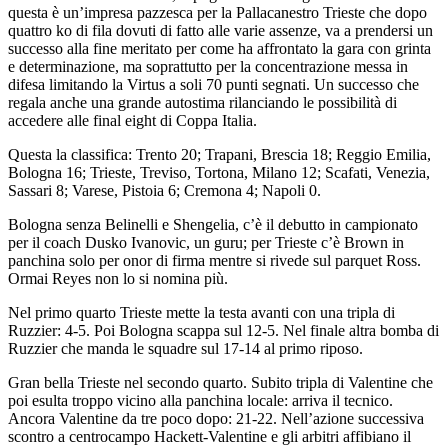
questa è un’impresa pazzesca per la Pallacanestro Trieste che dopo
quattro ko di fila dovuti di fatto alle varie assenze, va a prendersi un
successo alla fine meritato per come ha affrontato la gara con grinta
e determinazione, ma soprattutto per la concentrazione messa in
difesa limitando la Virtus a soli 70 punti segnati. Un successo che
regala anche una grande autostima rilanciando le possibilità di
accedere alle final eight di Coppa Italia.
Questa la classifica: Trento 20; Trapani, Brescia 18; Reggio Emilia,
Bologna 16; Trieste, Treviso, Tortona, Milano 12; Scafati, Venezia,
Sassari 8; Varese, Pistoia 6; Cremona 4; Napoli 0.
Bologna senza Belinelli e Shengelia, c’è il debutto in campionato
per il coach Dusko Ivanovic, un guru; per Trieste c’è Brown in
panchina solo per onor di firma mentre si rivede sul parquet Ross.
Ormai Reyes non lo si nomina più.
Nel primo quarto Trieste mette la testa avanti con una tripla di
Ruzzier: 4-5. Poi Bologna scappa sul 12-5. Nel finale altra bomba di
Ruzzier che manda le squadre sul 17-14 al primo riposo.
Gran bella Trieste nel secondo quarto. Subito tripla di Valentine che
poi esulta troppo vicino alla panchina locale: arriva il tecnico.
Ancora Valentine da tre poco dopo: 21-22. Nell’azione successiva
scontro a centrocampo Hackett-Valentine e gli arbitri affibiano il