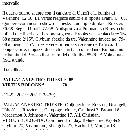
intervallo.
Il quarto quarto si apre con il canestro di Uthoff e la bomba di
Valentine: 62-58. La Virtus reagisce subito e si riporta avanti: 64-68.
Qui però comincia lo show di Trieste. Due triple di fila di Ruzzier:
70-68. Segna Uthoff: 72-68. Antisportivo a Polonara su Brown che
infila i due liberi e sull’azione seguente Brooks va a schiacciare: 76-
68 a meno 2’15”. Clyburn sbaglia da tre, Valenntine invece no: 79-
68 a meno 1’45”. Trieste vede ormai lo striscione dell’arrivo. Il
tempo scorre, i ragazzi di coach Christian controllano, Bologna non
ne ha più. Di Brooks il canestro del definitivo 85-78. A Valmaura è
festa grande.
Il tabellino.
PALLACANESTRO TRIESTE 85
VIRTUS BOLOGNA 78
(17-22; 20-19; 20-17; 28-20)
PALLACANESTRO TRIESTE: Obljubech ne, Ross ne, Deangeli,
Uthoff 11, Ruzzier 11, Campogrande ne, Candussi 2, Brown 18,
Mcdermott 9, Johnson 4, Valentine 17. All. Christian.
VIRTUS BOLOGNA: Cordinier, Holiday, Belinelli ne, Pajola 9,
Clyburn 20, Visconti ne, Shengelia 25, Hackett 3, Morgan 13,