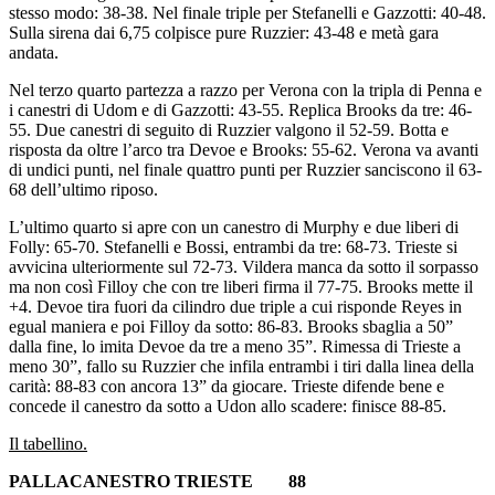
stesso modo: 38-38. Nel finale triple per Stefanelli e Gazzotti: 40-48.
Sulla sirena dai 6,75 colpisce pure Ruzzier: 43-48 e metà gara
andata.
Nel terzo quarto partezza a razzo per Verona con la tripla di Penna e
i canestri di Udom e di Gazzotti: 43-55. Replica Brooks da tre: 46-
55. Due canestri di seguito di Ruzzier valgono il 52-59. Botta e
risposta da oltre l’arco tra Devoe e Brooks: 55-62. Verona va avanti
di undici punti, nel finale quattro punti per Ruzzier sanciscono il 63-
68 dell’ultimo riposo.
L’ultimo quarto si apre con un canestro di Murphy e due liberi di
Folly: 65-70. Stefanelli e Bossi, entrambi da tre: 68-73. Trieste si
avvicina ulteriormente sul 72-73. Vildera manca da sotto il sorpasso
ma non così Filloy che con tre liberi firma il 77-75. Brooks mette il
+4. Devoe tira fuori da cilindro due triple a cui risponde Reyes in
egual maniera e poi Filloy da sotto: 86-83. Brooks sbaglia a 50”
dalla fine, lo imita Devoe da tre a meno 35”. Rimessa di Trieste a
meno 30”, fallo su Ruzzier che infila entrambi i tiri dalla linea della
carità: 88-83 con ancora 13” da giocare. Trieste difende bene e
concede il canestro da sotto a Udon allo scadere: finisce 88-85.
Il tabellino.
PALLACANESTRO TRIESTE 88