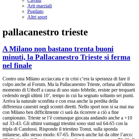
Cavalli
Arti marziali
Pugilato
Altri sport
pallacanestro trieste
A Milano non bastano trenta buoni
minuti, la Pallacanestro Trieste si ferma
nel finale
Contro una Milano acciaccata e in crisi c’era la speranza di fare il
colpo anche al Forum. Ma la Pallacanestro Trieste, orfana all’ultimo
momento di Uthoff a causa di uno stato febbrile, resiste per trequarti
cedendo negli ultimi 10’, tempo in cui ha segnato soltanto sei punti.
Arriva la naturale sconfitta e con essa anche la perdita della
differenza canestri negli scontri diretti. Nello sport non si sa mai ma
con Milano ben difficilmente ci sarà da ricorrere a ciò a fine
campionato. Trieste se l’è comunque giocata andando anche a +10
sul 33-43. Gli ultimi vantaggi triestini sono stati sul 64-65 con la
tripla di Candussi. Risponde il triestino Tonut, sulla sponda
milanese, allo stesso modo: 67-65. Brown anche lui da oltre l’arco: