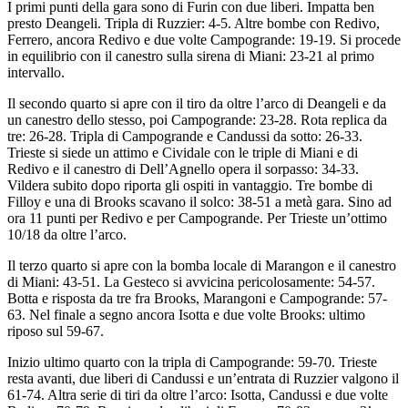
I primi punti della gara sono di Furin con due liberi. Impatta ben
presto Deangeli. Tripla di Ruzzier: 4-5. Altre bombe con Redivo,
Ferrero, ancora Redivo e due volte Campogrande: 19-19. Si procede
in equilibrio con il canestro sulla sirena di Miani: 23-21 al primo
intervallo.
Il secondo quarto si apre con il tiro da oltre l’arco di Deangeli e da
un canestro dello stesso, poi Campogrande: 23-28. Rota replica da
tre: 26-28. Tripla di Campogrande e Candussi da sotto: 26-33.
Trieste si siede un attimo e Cividale con le triple di Miani e di
Redivo e il canestro di Dell’Agnello opera il sorpasso: 34-33.
Vildera subito dopo riporta gli ospiti in vantaggio. Tre bombe di
Filloy e una di Brooks scavano il solco: 38-51 a metà gara. Sino ad
ora 11 punti per Redivo e per Campogrande. Per Trieste un’ottimo
10/18 da oltre l’arco.
Il terzo quarto si apre con la bomba locale di Marangon e il canestro
di Miani: 43-51. La Gesteco si avvicina pericolosamente: 54-57.
Botta e risposta da tre fra Brooks, Marangoni e Campogrande: 57-
63. Nel finale a segno ancora Isotta e due volte Brooks: ultimo
riposo sul 59-67.
Inizio ultimo quarto con la tripla di Campogrande: 59-70. Trieste
resta avanti, due liberi di Candussi e un’entrata di Ruzzier valgono il
61-74. Altra serie di tiri da oltre l’arco: Isotta, Candussi e due volte