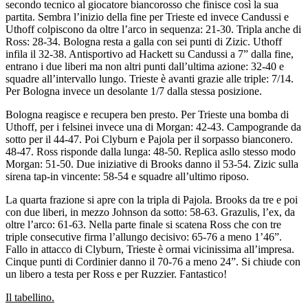
secondo tecnico al giocatore biancorosso che finisce così la sua
partita. Sembra l’inizio della fine per Trieste ed invece Candussi e
Uthoff colpiscono da oltre l’arco in sequenza: 21-30. Tripla anche di
Ross: 28-34. Bologna resta a galla con sei punti di Zizic. Uthoff
infila il 32-38. Antisportivo ad Hackett su Candussi a 7” dalla fine,
entrano i due liberi ma non altri punti dall’ultima azione: 32-40 e
squadre all’intervallo lungo. Trieste è avanti grazie alle triple: 7/14.
Per Bologna invece un desolante 1/7 dalla stessa posizione.
Bologna reagisce e recupera ben presto. Per Trieste una bomba di
Uthoff, per i felsinei invece una di Morgan: 42-43. Campogrande da
sotto per il 44-47. Poi Clyburn e Pajola per il sorpasso bianconero.
48-47. Ross risponde dalla lunga: 48-50. Replica asllo stesso modo
Morgan: 51-50. Due iniziative di Brooks danno il 53-54. Zizic sulla
sirena tap-in vincente: 58-54 e squadre all’ultimo riposo.
La quarta frazione si apre con la tripla di Pajola. Brooks da tre e poi
con due liberi, in mezzo Johnson da sotto: 58-63. Grazulis, l’ex, da
oltre l’arco: 61-63. Nella parte finale si scatena Ross che con tre
triple consecutive firma l’allungo decisivo: 65-76 a meno 1’46”.
Fallo in attacco di Clyburn, Trieste è ormai vicinissima all’impresa.
Cinque punti di Cordinier danno il 70-76 a meno 24”. Si chiude con
un libero a testa per Ross e per Ruzzier. Fantastico!
Il tabellino.