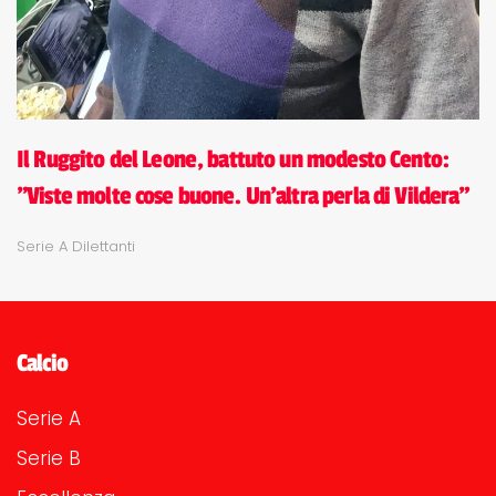
Il Ruggito del Leone, battuto un modesto Cento:
"Viste molte cose buone. Un'altra perla di Vildera"
Serie A Dilettanti
Calcio
Serie A
Serie B