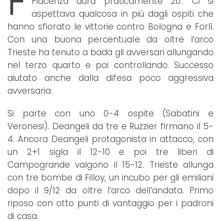
F
Piacenza dura praticamente 20’. Ci si
aspettava qualcosa in più dagli ospiti che
hanno sfiorato le vittorie contro Bologna e Forlì.
Con una buona percentuale da oltre l’arco
Trieste ha tenuto a bada gli avversari allungando
nel terzo quarto e poi controllando. Successo
aiutato anche dalla difesa poco aggressiva
avversaria.
Si parte con uno 0-4 ospite (Sabatini e
Veronesi). Deangeli da tre e Ruzzier firmano il 5-
4. Ancora Deangeli protagonista in attacco, con
un 2+1 sigla il 12-10 e poi tre liberi di
Campogrande valgono il 15-12. Trieste allunga
con tre bombe di Filloy, un incubo per gli emiliani
dopo il 9/12 da oltre l’arco dell’andata. Primo
riposo con otto punti di vantaggio per i padroni
di casa.