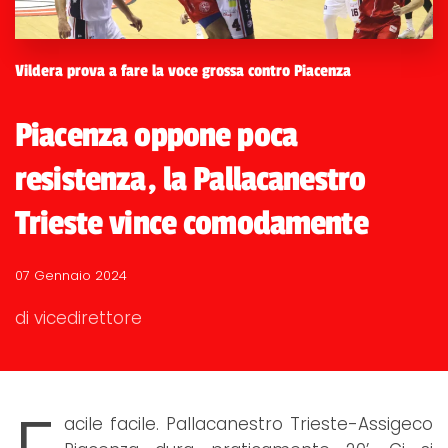
Vildera prova a fare la voce grossa contro Piacenza
Piacenza oppone poca
resistenza, la Pallacanestro
Trieste vince comodamente
07 Gennaio 2024
di vicedirettore
acile facile. Pallacanestro Trieste-Assigeco