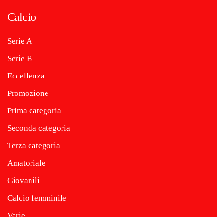
Calcio
Serie A
Serie B
Eccellenza
Promozione
Prima categoria
Seconda categoria
Terza categoria
Amatoriale
Giovanili
Calcio femminile
Varie