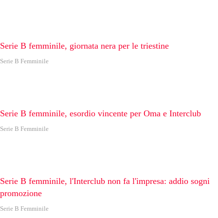
Serie B femminile, giornata nera per le triestine
Serie B Femminile
Serie B femminile, esordio vincente per Oma e Interclub
Serie B Femminile
Serie B femminile, l'Interclub non fa l'impresa: addio sogni
promozione
Serie B Femminile