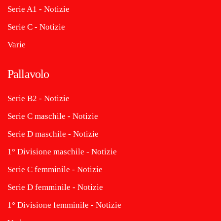
Serie A1 - Notizie
Serie C - Notizie
Varie
Pallavolo
Serie B2 - Notizie
Serie C maschile - Notizie
Serie D maschile - Notizie
1° Divisione maschile - Notizie
Serie C femminile - Notizie
Serie D femminile - Notizie
1° Divisione femminile - Notizie