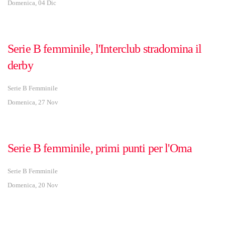
Domenica, 04 Dic
Serie B femminile, l'Interclub stradomina il
derby
Serie B Femminile
Domenica, 27 Nov
Serie B femminile, primi punti per l'Oma
Serie B Femminile
Domenica, 20 Nov