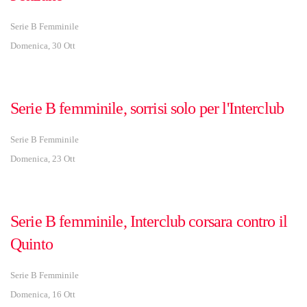
Serie B Femminile
Domenica, 30 Ott
Serie B femminile, sorrisi solo per l'Interclub
Serie B Femminile
Domenica, 23 Ott
Serie B femminile, Interclub corsara contro il
Quinto
Serie B Femminile
Domenica, 16 Ott