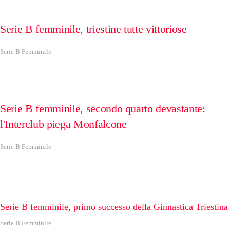
Serie B femminile, triestine tutte vittoriose
Serie B Femminile
Serie B femminile, secondo quarto devastante:
l'Interclub piega Monfalcone
Serie B Femminile
Serie B femminile, primo successo della Ginnastica Triestina
Serie B Femminile