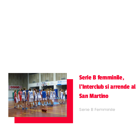
Serie B femminile,
l'Interclub si arrende al
San Martino
Serie B Femminile