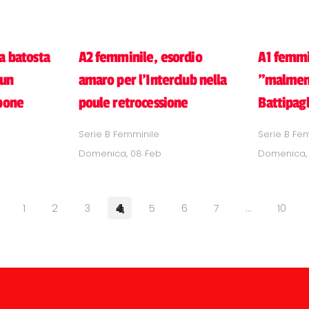
a batosta
A2 femminile, esordio
A1 femmi
 un
amaro per l'Interclub nella
"malmen
ppone
poule retrocessione
Battipagl
Serie B Femminile
Serie B Fe
Domenica, 08 Feb
Domenica, 
1
2
3
4
5
6
7
…
10