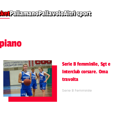
sket
Pallamano
Pallavolo
Altri sport
 piano
Serie B femminile, Sgt e
Interclub corsare. Oma
travolta
Serie B Femminile