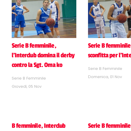
Serie B femminile,
Serie B femminile
l'Interclub domina il derby
sconfitta per l'Int
contro la Sgt. Oma ko
Serie B Femminile
Domenica, 01 Nov
Serie B Femminile
Giovedì, 05 Nov
B femminile, Interclub
Serie B femminile