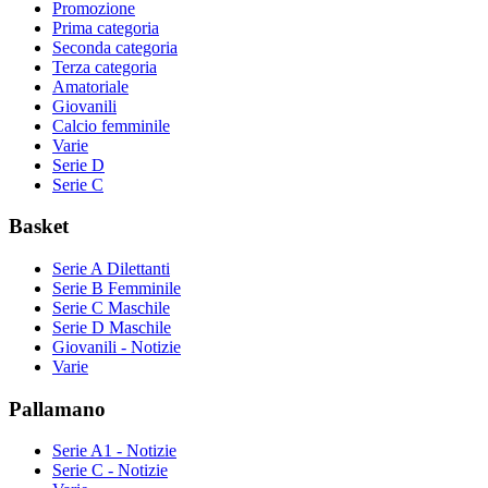
Promozione
Prima categoria
Seconda categoria
Terza categoria
Amatoriale
Giovanili
Calcio femminile
Varie
Serie D
Serie C
Basket
Serie A Dilettanti
Serie B Femminile
Serie C Maschile
Serie D Maschile
Giovanili - Notizie
Varie
Pallamano
Serie A1 - Notizie
Serie C - Notizie