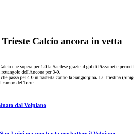
 Trieste Calcio ancora in vetta
 Calcio che supera per 1-0 la Sacilese grazie al gol di Pizzamei e permett
ul rettangolo dell'Ancona per 3-0.
he passa per 4-0 in trasferta contro la Sangiorgina. La Triestina (Sini
al campo del Torre.
minato dal Volpiano
 San Luigi ma non basta per battere il Volpiano