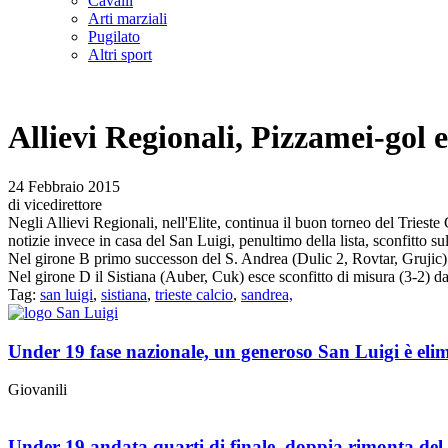
Cavalli
Arti marziali
Pugilato
Altri sport
Allievi Regionali, Pizzamei-gol e
24 Febbraio 2015
di vicedirettore
Negli Allievi Regionali, nell'Elite, continua il buon torneo del Trieste
notizie invece in casa del San Luigi, penultimo della lista, sconfitto s
Nel girone B primo successon del S. Andrea (Dulic 2, Rovtar, Grujic) c
Nel girone D il Sistiana (Auber, Cuk) esce sconfitto di misura (3-2) d
Tag:
san luigi
,
sistiana
,
trieste calcio
,
sandrea,
Under 19 fase nazionale, un generoso San Luigi è eli
Giovanili
Under 19 andata quarti di finale, doppia rimonta del