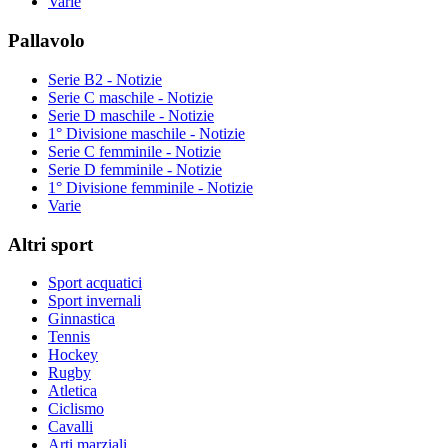
Varie
Pallavolo
Serie B2 - Notizie
Serie C maschile - Notizie
Serie D maschile - Notizie
1° Divisione maschile - Notizie
Serie C femminile - Notizie
Serie D femminile - Notizie
1° Divisione femminile - Notizie
Varie
Altri sport
Sport acquatici
Sport invernali
Ginnastica
Tennis
Hockey
Rugby
Atletica
Ciclismo
Cavalli
Arti marziali