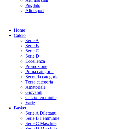
Arti marziali
Pugilato
Altri sport
Home
Calcio
Serie A
Serie B
Serie C
Serie D
Eccellenza
Promozione
Prima categoria
Seconda categoria
Terza categoria
Amatoriale
Giovanili
Calcio femminile
Varie
Basket
Serie A Dilettanti
Serie B Femminile
Serie C Maschile
Serie D Maschile