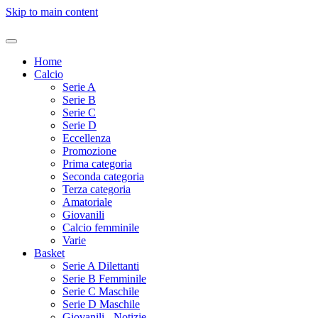
Skip to main content
Home
Calcio
Serie A
Serie B
Serie C
Serie D
Eccellenza
Promozione
Prima categoria
Seconda categoria
Terza categoria
Amatoriale
Giovanili
Calcio femminile
Varie
Basket
Serie A Dilettanti
Serie B Femminile
Serie C Maschile
Serie D Maschile
Giovanili - Notizie