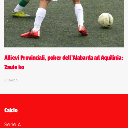
Allievi Provinciali, poker dell'Alabarda ad Aquilinia:
Zaule ko
Giovanili
Calcio
Serie A