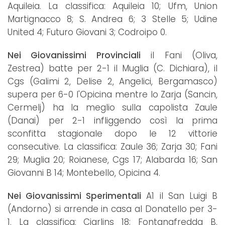
Aquileia. La classifica: Aquileia 10; Ufm, Union
Martignacco 8; S. Andrea 6; 3 Stelle 5; Udine
United 4; Futuro Giovani 3; Codroipo 0.
Nei Giovanissimi Provinciali
il Fani (Oliva,
Zestrea) batte per 2-1 il Muglia (C. Dichiara), il
Cgs (Galimi 2, Delise 2, Angelici, Bergamasco)
supera per 6-0 l'Opicina mentre lo Zarja (Sancin,
Cermelj) ha la meglio sulla capolista Zaule
(Danai) per 2-1 infliggendo così la prima
sconfitta stagionale dopo le 12 vittorie
consecutive. La classifica: Zaule 36; Zarja 30; Fani
29; Muglia 20; Roianese, Cgs 17; Alabarda 16; San
Giovanni B 14; Montebello, Opicina 4.
Nei Giovanissimi Sperimentali
A1 il San Luigi B
(Andorno) si arrende in casa al Donatello per 3-
1. La classifica: Cjarlins 18; Fontanafredda B,