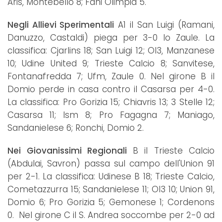
Aris, Montebello 8; Fani Olimpia 5.
Negli Allievi Sperimentali
A1 il San Luigi (Ramani,
Danuzzo, Castaldi) piega per 3-0 lo Zaule. La
classifica: Cjarlins 18; San Luigi 12; Ol3, Manzanese
10; Udine United 9; Trieste Calcio 8; Sanvitese,
Fontanafredda 7; Ufm, Zaule 0. Nel girone B il
Domio perde in casa contro il Casarsa per 4-0.
La classifica: Pro Gorizia 15; Chiavris 13; 3 Stelle 12;
Casarsa 11; Ism 8; Pro Fagagna 7; Maniago,
Sandanielese 6; Ronchi, Domio 2.
Nei Giovanissimi Regionali
B il Trieste Calcio
(Abdulai, Savron) passa sul campo dell'Union 91
per 2-1. La classifica: Udinese B 18; Trieste Calcio,
Cometazzurra 15; Sandanielese 11; Ol3 10; Union 91,
Domio 6; Pro Gorizia 5; Gemonese 1; Cordenons
0. Nel girone C il S. Andrea soccombe per 2-0 ad