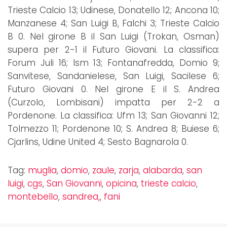
Trieste Calcio 13; Udinese, Donatello 12; Ancona 10;
Manzanese 4; San Luigi B, Falchi 3; Trieste Calcio
B 0. Nel girone B il San Luigi (Trokan, Osman)
supera per 2-1 il Futuro Giovani. La classifica:
Forum Juli 16; Ism 13; Fontanafredda, Domio 9;
Sanvitese, Sandanielese, San Luigi, Sacilese 6;
Futuro Giovani 0. Nel girone E il S. Andrea
(Curzolo, Lombisani) impatta per 2-2 a
Pordenone. La classifica: Ufm 13; San Giovanni 12;
Tolmezzo 11; Pordenone 10; S. Andrea 8; Buiese 6;
Cjarlins, Udine United 4; Sesto Bagnarola 0.
Tag:
muglia
,
domio
,
zaule
,
zarja
,
alabarda
,
san
luigi
,
cgs
,
San Giovanni
,
opicina
,
trieste calcio
,
montebello
,
sandrea,
,
fani