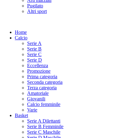
Arti marziali
Pugilato
Altri sport
Home
Calcio
Serie A
Serie B
Serie C
Serie D
Eccellenza
Promozione
Prima categoria
Seconda categoria
Terza categoria
Amatoriale
Giovanili
Calcio femminile
Varie
Basket
Serie A Dilettanti
Serie B Femminile
Serie C Maschile
Serie D Maschile