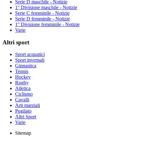
Serie D maschile - Notizie
1° Divisione maschile - Notizie
Serie C femminile - Notizie
Serie D femminile - Notizie
1° Divisione femminile - Notizie
Varie
Altri sport
Sport acquatici
Sport invernali
Ginnastica
Tennis
Hockey
Rugby
Atletica
Ciclismo
Cavalli
Arti marziali
Pugilato
Altri Sport
Varie
Sitemap