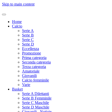
Skip to main content
Home
Calcio
Serie A
Serie B
Serie C
Serie D
Eccellenza
Promozione
Prima categoria
Seconda categoria
Terza categoria
Amatoriale
Giovanili
Calcio femminile
Varie
Basket
Serie A Dilettanti
Serie B Femminile
Serie C Maschile
Serie D Maschile
Giovanili - Notizie