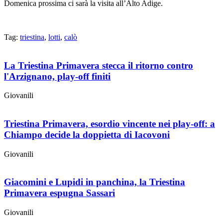
Domenica prossima ci sarà la visita all’Alto Adige.
Tag:
triestina
,
lotti
,
calò
La Triestina Primavera stecca il ritorno contro
l'Arzignano, play-off finiti
Giovanili
Triestina Primavera, esordio vincente nei play-off: a
Chiampo decide la doppietta di Iacovoni
Giovanili
Giacomini e Lupidi in panchina, la Triestina
Primavera espugna Sassari
Giovanili