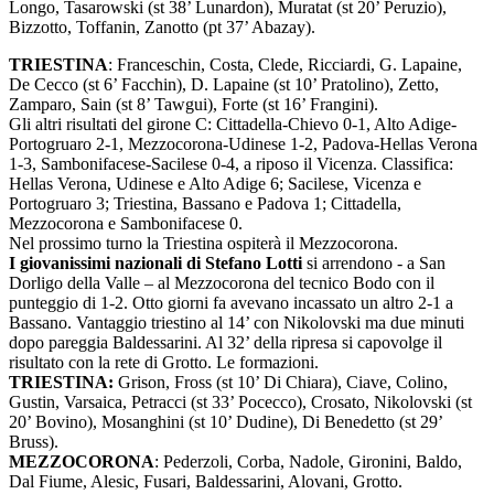
Longo, Tasarowski (st 38’ Lunardon), Muratat (st 20’ Peruzio),
Bizzotto, Toffanin, Zanotto (pt 37’ Abazay).
TRIESTINA
: Franceschin, Costa, Clede, Ricciardi, G. Lapaine,
De Cecco (st 6’ Facchin), D. Lapaine (st 10’ Pratolino), Zetto,
Zamparo, Sain (st 8’ Tawgui), Forte (st 16’ Frangini).
Gli altri risultati del girone C: Cittadella-Chievo 0-1, Alto Adige-
Portogruaro 2-1, Mezzocorona-Udinese 1-2, Padova-Hellas Verona
1-3, Sambonifacese-Sacilese 0-4, a riposo il Vicenza. Classifica:
Hellas Verona, Udinese e Alto Adige 6; Sacilese, Vicenza e
Portogruaro 3; Triestina, Bassano e Padova 1; Cittadella,
Mezzocorona e Sambonifacese 0.
Nel prossimo turno la Triestina ospiterà il Mezzocorona.
I giovanissimi nazionali di Stefano Lotti
si arrendono - a San
Dorligo della Valle – al Mezzocorona del tecnico Bodo con il
punteggio di 1-2. Otto giorni fa avevano incassato un altro 2-1 a
Bassano. Vantaggio triestino al 14’ con Nikolovski ma due minuti
dopo pareggia Baldessarini. Al 32’ della ripresa si capovolge il
risultato con la rete di Grotto. Le formazioni.
TRIESTINA:
Grison, Fross (st 10’ Di Chiara), Ciave, Colino,
Gustin, Varsaica, Petracci (st 33’ Pocecco), Crosato, Nikolovski (st
20’ Bovino), Mosanghini (st 10’ Dudine), Di Benedetto (st 29’
Bruss).
MEZZOCORONA
: Pederzoli, Corba, Nadole, Gironini, Baldo,
Dal Fiume, Alesic, Fusari, Baldessarini, Alovani, Grotto.