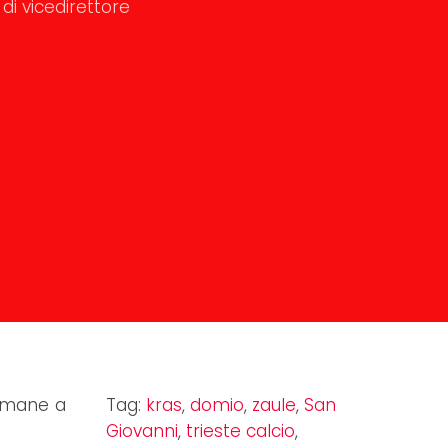
di vicedirettore
rimane a
Tag:
kras
,
domio
,
zaule
,
San
Giovanni
,
trieste calcio
,