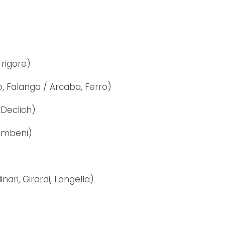
rigore)
, Falanga / Arcaba, Ferro)
 Declich)
imbeni)
nari, Girardi, Langella)