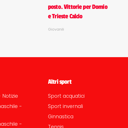
posto. Vittorie per Domio
e Trieste Calcio
Giovanili
Altri sport
 Notizie
Sport acquatici
aschile -
Sport invernali
Ginnastica
aschile -
Tennis