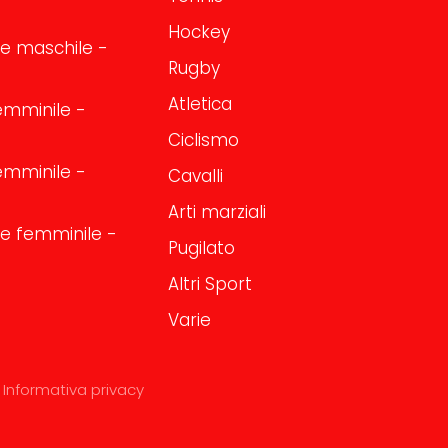
Hockey
one maschile -
Rugby
Atletica
emminile -
Ciclismo
emminile -
Cavalli
Arti marziali
one femminile -
Pugilato
Altri Sport
Varie
Informativa privacy