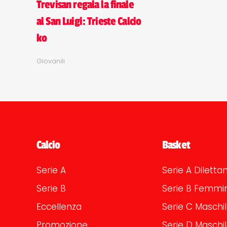
Trevisan regala la finale
al San Luigi: Trieste Calcio
ko
Giovanili
Calcio
Basket
Serie A
Serie A Dilettan
Serie B
Serie B Femmin
Eccellenza
Serie C Maschi
Promozione
Serie D Maschi