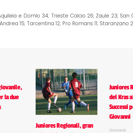
quileia e Domio 34; Trieste Calcio 26; Zaule 23; San 
t'Andrea 15; Tarcentina 12; Pro Romans 11; Staranzano 2
giovanile,
Juniores 
r la due
del Kras 
a
Successi p
Giovanni
Juniores Regionali, gran
Giovanili