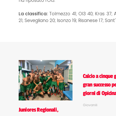
ha riposato l'Ol3.
La classifica:
Tolmezzo 41; Ol3 40; Kras 37; A
21; Sevegliano 20; Isonzo 19; Risanese 17; San
Calcio a cinque 
gran successo pe
giorni di Opicin
Giovanili
Juniores Regionali,