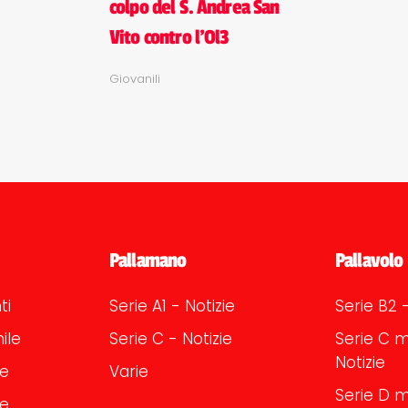
colpo del S. Andrea San
Vito contro l'Ol3
Giovanili
Pallamano
Pallavolo
ti
Serie A1 - Notizie
Serie B2 -
ile
Serie C - Notizie
Serie C m
Notizie
le
Varie
Serie D m
le