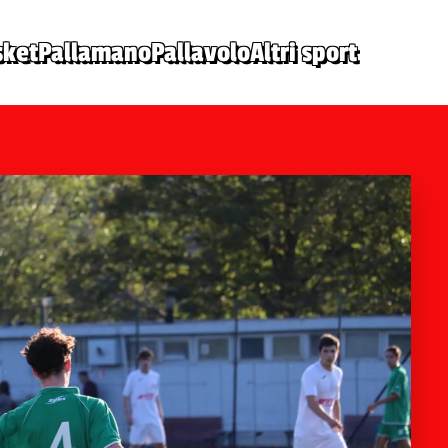
sket
Pallamano
Pallavolo
Altri sport