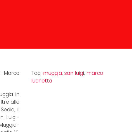
 a Marco
Tag:
muggia
,
san luigi
,
marco
luchetta
uggia in
tre alle
Sedia, il
n Luigi-
 Muggia-