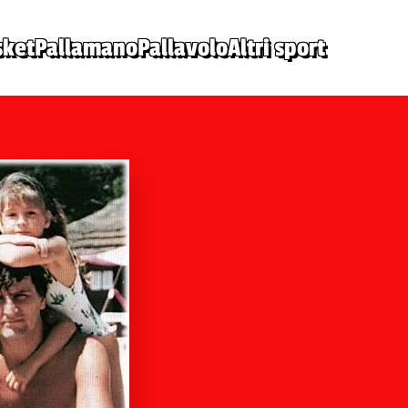
sket
Pallamano
Pallavolo
Altri sport