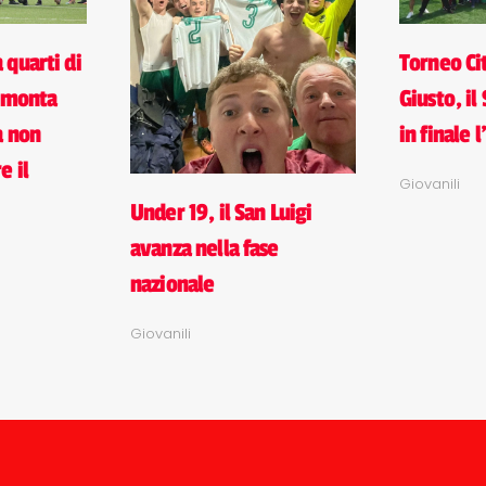
 quarti di
Torneo Cit
rimonta
Giusto, il
a non
in finale 
e il
Giovanili
Under 19, il San Luigi
avanza nella fase
nazionale
Giovanili