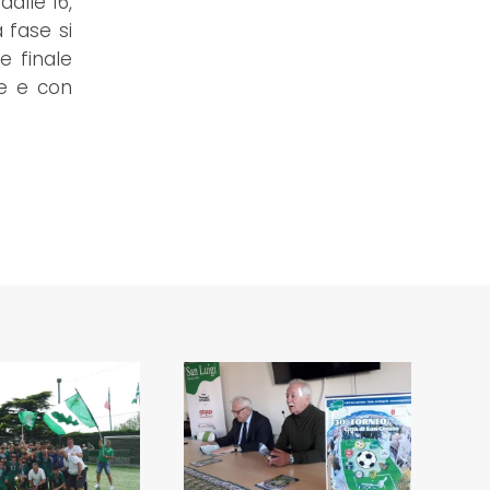
dalle 16,
 fase si
e finale
ne e con