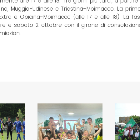
nte alle 17 e alle 18. Tre giorni più tardi, a partire 
cina, Muggia-Udinese e Triestina-Moimacco. La prima
xtra e Opicina-Moimacco (alle 17 e alle 18). La fas
e e sabato 2 ottobre con il girone di consolazio
miazioni.