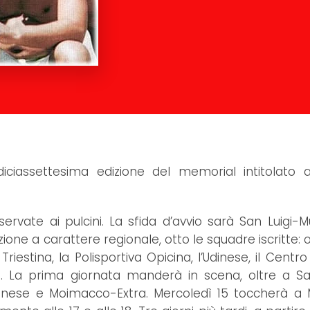
diciassettesima edizione del memorial intitolato
rvate ai pulcini. La sfida d’avvio sarà San Luigi-M
ne a carattere regionale, otto le squadre iscritte: ol
riestina, la Polisportiva Opicina, l’Udinese, il Centro 
a. La prima giornata manderà in scena, oltre a Sa
Udinese e Moimacco-Extra. Mercoledì 15 toccherà a