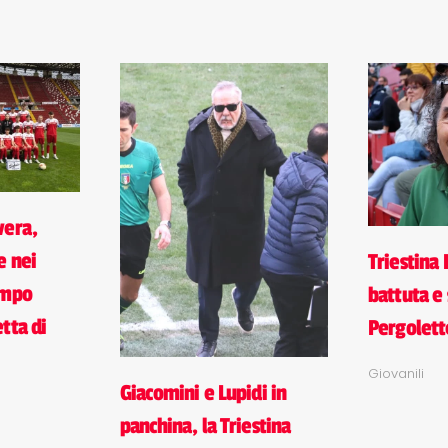
vera,
e nei
Triestina
ampo
battuta e 
tta di
Pergolett
Giovanili
Giacomini e Lupidi in
panchina, la Triestina