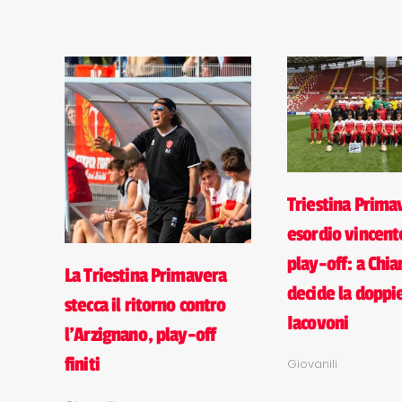
Triestina Prima
esordio vincent
play-off: a Chi
La Triestina Primavera
decide la doppie
stecca il ritorno contro
Iacovoni
l'Arzignano, play-off
finiti
Giovanili