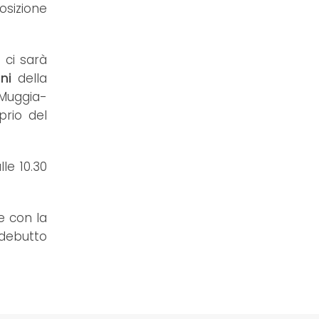
posizione
 ci sarà
ini
della
 Muggia-
prio del
lle 10.30
e con la
 debutto