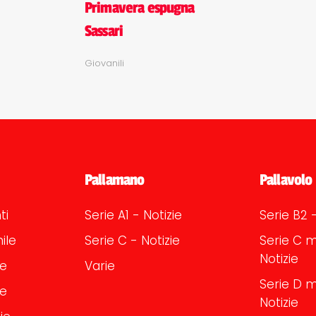
Primavera espugna
Sassari
Giovanili
Pallamano
Pallavolo
ti
Serie A1 - Notizie
Serie B2 -
ile
Serie C - Notizie
Serie C m
Notizie
le
Varie
Serie D m
le
Notizie