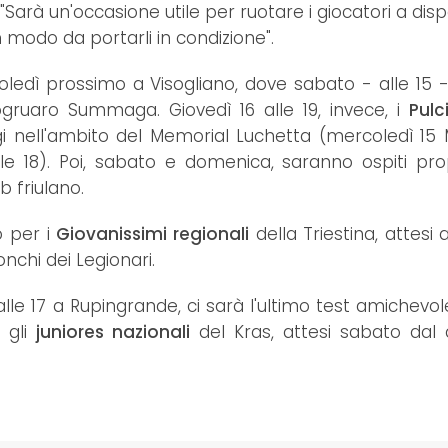
 "Sarà un'occasione utile per ruotare i giocatori a dis
n modo da portarli in condizione".
ledì prossimo a Visogliano, dove sabato - alle 15 -
ogruaro Summaga. Giovedì 16 alle 19, invece, i
Pulc
gi nell'ambito del Memorial Luchetta (mercoledì 15
lle 18). Poi, sabato e domenica, saranno ospiti pro
 friulano.
 per i
Giovanissimi regionali
della Triestina, attesi a
nchi dei Legionari.
e 17 a Rupingrande, ci sarà l'ultimo test amichevol
r gli
juniores
nazionali
del Kras, attesi sabato dal