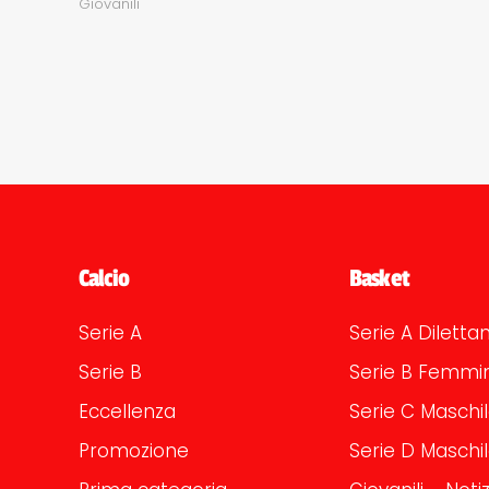
Giovanili
Calcio
Basket
Serie A
Serie A Dilettan
Serie B
Serie B Femmin
Eccellenza
Serie C Maschi
Promozione
Serie D Maschi