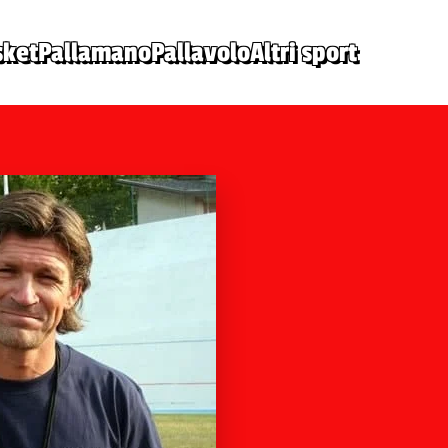
sket
Pallamano
Pallavolo
Altri sport