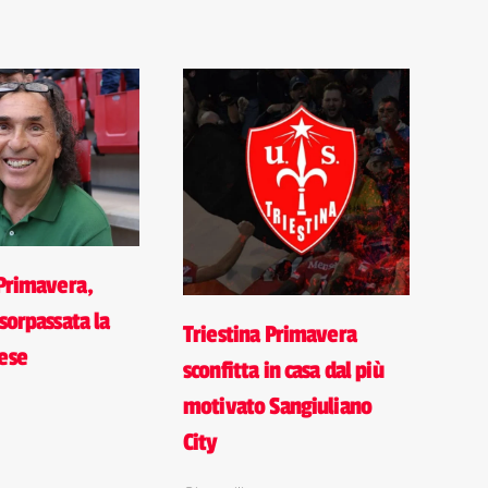
 Primavera,
sorpassata la
Triestina Primavera
ese
sconfitta in casa dal più
motivato Sangiuliano
City