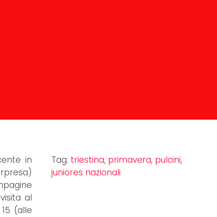
cente in
Tag:
triestina
,
primavera
,
pulcini
,
orpresa)
juniores nazionali
ompagine
isita al
15 (alle