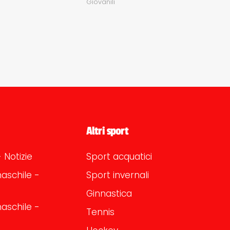
Giovanili
Altri sport
 Notizie
Sport acquatici
aschile -
Sport invernali
Ginnastica
aschile -
Tennis