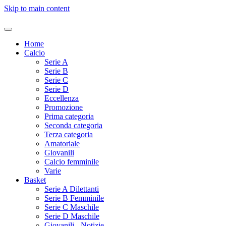
Skip to main content
Home
Calcio
Serie A
Serie B
Serie C
Serie D
Eccellenza
Promozione
Prima categoria
Seconda categoria
Terza categoria
Amatoriale
Giovanili
Calcio femminile
Varie
Basket
Serie A Dilettanti
Serie B Femminile
Serie C Maschile
Serie D Maschile
Giovanili - Notizie