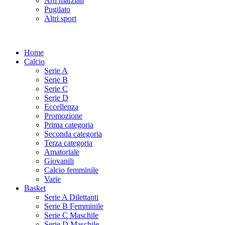
Arti marziali
Pugilato
Altri sport
Home
Calcio
Serie A
Serie B
Serie C
Serie D
Eccellenza
Promozione
Prima categoria
Seconda categoria
Terza categoria
Amatoriale
Giovanili
Calcio femminile
Varie
Basket
Serie A Dilettanti
Serie B Femminile
Serie C Maschile
Serie D Maschile