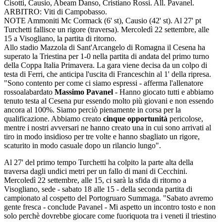
Cisotti, Causio, Abeam Danso, Cristiano Rossi. All. Pavanel.
ARBITRO: Viti di Campobasso.
NOTE Ammoniti Mc Cormack (6' st), Causio (42' st). Al 27' pt
Turchetti fallisce un rigore (traversa). Mercoledì 22 settembre, alle
15 a Visogliano, la partita di ritorno.
Allo stadio Mazzola di Sant'Arcangelo di Romagna il Cesena ha
superato la Triestina per 1-0 nella partita di andata del primo turno
della Coppa Italia Primavera. La gara viene decisa da un colpo di
testa di Ferri, che anticipa l'uscita di Franceschin al 1' della ripresa.
"Sono contento per come ci siamo espressi - afferma l'allenatore
rossoalabardato
Massimo Pavanel
- Hanno giocato tutti e abbiamo
tenuto testa al Cesena pur essendo molto più giovani e non essendo
ancora al 100%. Siamo perciò pienamente in corsa per la
qualificazione. Abbiamo creato
cinque opportunità
pericolose,
mentre i nostri avversari ne hanno creato una in cui sono arrivati al
tiro in modo insidioso per tre volte e hanno sbagliato un rigore,
scaturito in modo casuale dopo un rilancio lungo".
Al 27' del primo tempo Turchetti ha colpito la parte alta della
traversa dagli undici metri per un fallo di mani di Cecchini.
Mercoledì 22 settembre, alle 15, ci sarà la sfida di ritorno a
Visogliano, sede - sabato 18 alle 15 - della seconda partita di
campionato al cospetto del Portogruaro Summaga. "Sabato avremo
gente fresca - conclude Pavanel - Mi aspetto un incontro tosto e non
solo perchè dovrebbe giocare come fuoriquota tra i veneti il triestino