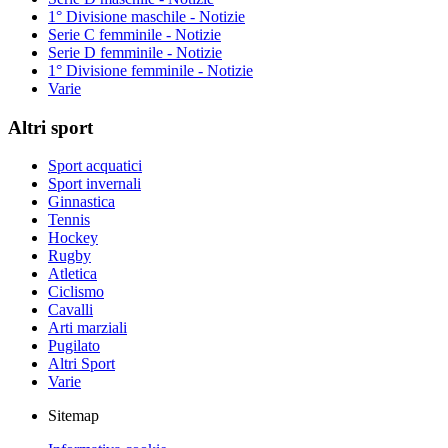
1° Divisione maschile - Notizie
Serie C femminile - Notizie
Serie D femminile - Notizie
1° Divisione femminile - Notizie
Varie
Altri sport
Sport acquatici
Sport invernali
Ginnastica
Tennis
Hockey
Rugby
Atletica
Ciclismo
Cavalli
Arti marziali
Pugilato
Altri Sport
Varie
Sitemap