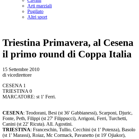
Cavalli
Arti marziali
Pugilato
Altri sport
Triestina Primavera, al Cesena
il primo round di Coppa Italia
15 Settembre 2010
di vicedirettore
CESENA 1
TRIESTINA 0
MARCATORE: st 1' Ferri.
CESENA
: Teodorani, Besi (st 36' Gabbianessi), Scarponi, Djuric,
Fonte, Peth, Filippi (st 27' Filippucci), Arrigoni, Ferri, Turchetti,
Canini (st 22' Ricuta). All. Agostini.
TRIESTINA
: Franceschin, Tullio, Cecchini (st 1' Potenza), Basolo
(st 1' Marassi), Roiaz, Mc Cormack, Pavanetto (st 19' Ojiakor),