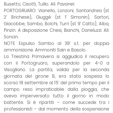
Busetto, Cisotti, Tullio. All. Pavanel.
PORTOGRUARO: Vianello, Lonzoni, Santandrea (st
2’ Brichese), Giuggè (st 1’ Simonin), Sartori,
Giacobbe, Sambo, Bolchi, Turri (st 9’ Catto), Alba,
Pinzin. A disposizione Chesi, Bianchi, Daneluzzi. All.
Soncin.
NOTE Espulso Sambo al 39’ s.t. per doppia
ammonizione. Ammoniti Sain e Basolo.
La Triestina Primavera si aggiudica il recupero
con il Portogruaro, superandolo per 4-0 a
Visogliano. La partita, valida per la seconda
giornata del girone B, era stata sospesa lo
scorso 18 settembre al 15’ del primo tempo per il
campo reso impraticabile dalla pioggia, che
aveva imperversato tutto il giorno in modo
battente. Si è ripartiti – come succede tra i
professionisti – dal momento della sospensione