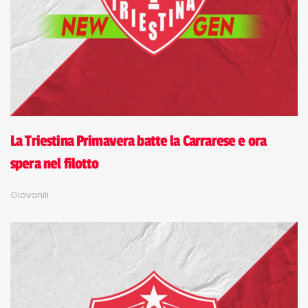
La Triestina Primavera batte la Carrarese e ora
spera nel filotto
Giovanili